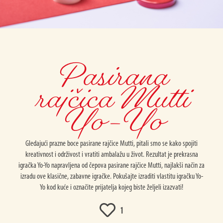
Pasirana
rajčica Mutti
Yo-Yo
Gledajući prazne boce pasirane rajčice Mutti, pitali smo se kako spojiti
kreativnost i održivost i vratiti ambalažu u život. Rezultat je prekrasna
igračka Yo-Yo napravljena od čepova pasirane rajčice Mutti, najlakši način za
izradu ove klasične, zabavne igračke. Pokušajte izraditi vlastitu igračku Yo-
Yo kod kuće i označite prijatelja kojeg biste željeli izazvati!
1