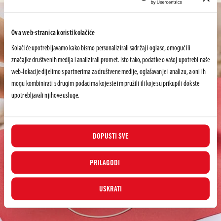
Ova web-stranica koristi kolačiće
Kolačiće upotrebljavamo kako bismo personalizirali sadržaj i oglase, omogućili
značajke društvenih medija i analizirali promet. Isto tako, podatke o vašoj upotrebi naše
web-lokacije dijelimo s partnerima za društvene medije, oglašavanje i analizu, a oni ih
mogu kombinirati s drugim podacima koje ste im pružili ili koje su prikupili dok ste
upotrebljavali njihove usluge.
DOPUSTI SVE
PRILAGODI
USKRATI