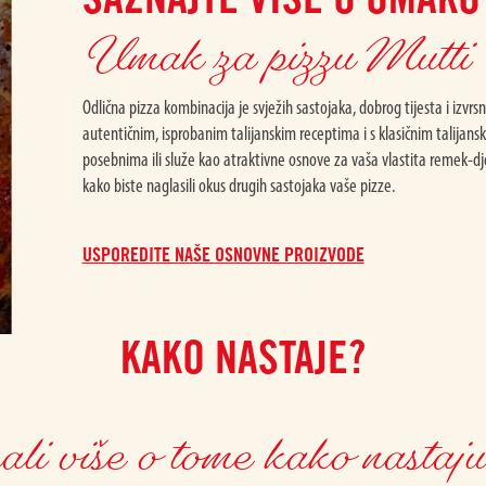
Umak za pizzu Mutti
Odlična pizza kombinacija je svježih sastojaka, dobrog tijesta i izv
autentičnim, isprobanim talijanskim receptima i s klasičnim talijan
posebnima ili služe kao atraktivne osnove za vaša vlastita remek-dje
kako biste naglasili okus drugih sastojaka vaše pizze.
USPOREDITE NAŠE OSNOVNE PROIZVODE
KAKO NASTAJE?
li više o tome kako nastaju