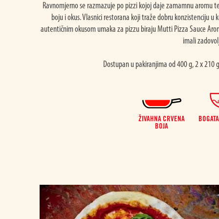
Ravnomjerno se razmazuje po pizzi kojoj daje zamamnu aromu te
boju i okus. Vlasnici restorana koji traže dobru konzistenciju u 
autentičnim okusom umaka za pizzu biraju Mutti Pizza Sauce Arom
imali zadovolj
Dostupan u pakiranjima od 400 g, 2 x 210 g 
ŽIVAHNA CRVENA
BOGATA
BOJA