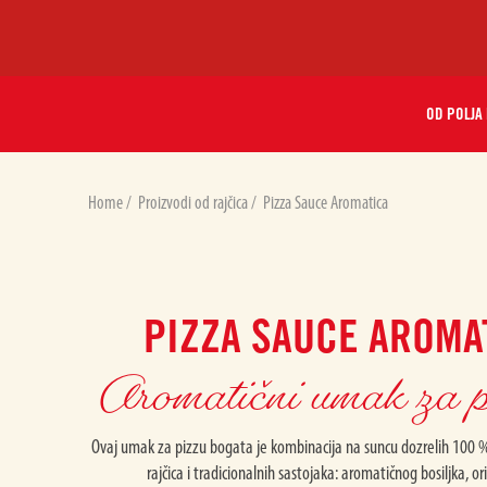
OD POLJA
Home
/
Proizvodi od rajčica
/
Pizza Sauce Aromatica
PIZZA SAUCE AROMA
Aromatični umak za p
Ovaj umak za pizzu bogata je kombinacija na suncu dozrelih 100 %
rajčica i tradicionalnih sastojaka: aromatičnog bosiljka, or