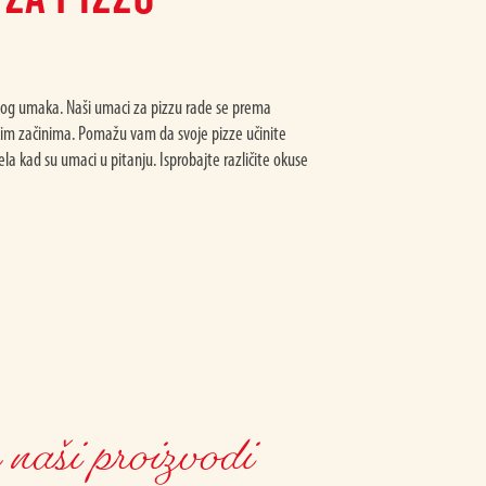
rsnog umaka. Naši umaci za pizzu rade se prema
skim začinima. Pomažu vam da svoje pizze učinite
la kad su umaci u pitanju. Isprobajte različite okuse
 naši proizvodi