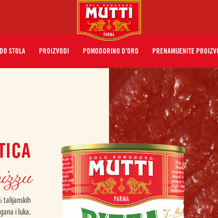
 DO STOLA
PROIZVODI
POMODORINO D’ORO
PRENAMIJENITE PROIZV
TICA
izzu
 talijanskih
igana i luka.