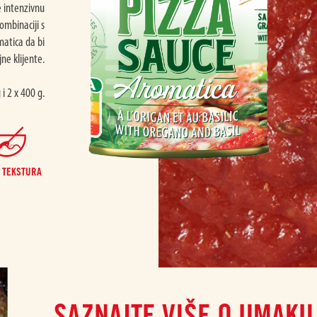
 intenzivnu
kombinaciji s
atica da bi
ne klijente.
i 2 x 400 g.
 TEKSTURA
SAZNAJTE VIŠE O UMAKU