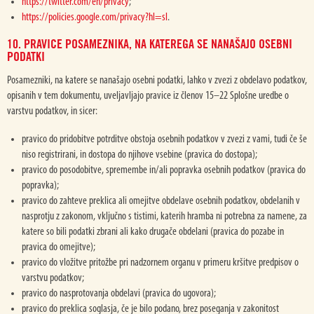
https://twitter.com/en/privacy
;
https://policies.google.com/privacy?hl=sl
.
10. PRAVICE POSAMEZNIKA, NA KATEREGA SE NANAŠAJO OSEBNI
PODATKI
Posamezniki, na katere se nanašajo osebni podatki, lahko v zvezi z obdelavo podatkov,
opisanih v tem dokumentu, uveljavljajo pravice iz členov 15–22 Splošne uredbe o
varstvu podatkov, in sicer:
pravico do pridobitve potrditve obstoja osebnih podatkov v zvezi z vami, tudi če še
niso registrirani, in dostopa do njihove vsebine (pravica do dostopa);
pravico do posodobitve, spremembe in/ali popravka osebnih podatkov (pravica do
popravka);
pravico do zahteve preklica ali omejitve obdelave osebnih podatkov, obdelanih v
nasprotju z zakonom, vključno s tistimi, katerih hramba ni potrebna za namene, za
katere so bili podatki zbrani ali kako drugače obdelani (pravica do pozabe in
pravica do omejitve);
pravico do vložitve pritožbe pri nadzornem organu v primeru kršitve predpisov o
varstvu podatkov;
pravico do nasprotovanja obdelavi (pravica do ugovora);
pravico do preklica soglasja, če je bilo podano, brez poseganja v zakonitost