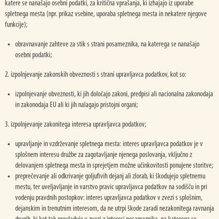
katere se nanašajo osebni podatki, za kritična vprašanja, ki izhajajo iz uporabe
spletnega mesta (npr. prikaz vsebine, uporaba spletnega mesta in nekatere njegove
funkcije);
obravnavanje zahteve za stik s strani posameznika, na katerega se nanašajo
osebni podatki;
2. izpolnjevanje zakonskih obveznosti s strani upravljavca podatkov, kot so:
izpolnjevanje obveznosti, ki jih določajo zakoni, predpisi ali nacionalna zakonodaja
in zakonodaja EU ali ki jih nalagajo pristojni organi;
3. izpolnjevanje zakonitega interesa upravljavca podatkov;
upravljanje in vzdrževanje spletnega mesta: interes upravljavca podatkov je v
splošnem interesu družbe za zagotavljanje njenega poslovanja, vključno z
delovanjem spletnega mesta in sprejetjem možne učinkovitosti ponujene storitve;
preprečevanje ali odkrivanje goljufivih dejanj ali zlorab, ki škodujejo spletnemu
mestu, ter uveljavljanje in varstvo pravic upravljavca podatkov na sodišču in pri
vodenju pravdnih postopkov: interes upravljavca podatkov v zvezi s splošnim,
dejanskim in trenutnim interesom, da ne utrpi škode zaradi nezakonitega ravnanja