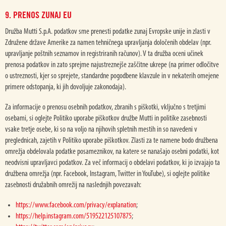
9. PRENOS ZUNAJ EU
Družba Mutti S.p.A. podatkov sme prenesti podatke zunaj Evropske unije in zlasti v
Združene države Amerike za namen tehničnega upravljanja določenih obdelav (npr.
upravljanje poštnih seznamov in registriranih računov). V ta družba oceni učinek
prenosa podatkov in zato sprejme najustreznejše zaščitne ukrepe (na primer odločitve
o ustreznosti, kjer so sprejete, standardne pogodbene klavzule in v nekaterih omejene
primere odstopanja, ki jih dovoljuje zakonodaja).
Za informacije o prenosu osebnih podatkov, zbranih s piškotki, vključno s tretjimi
osebami, si oglejte Politiko uporabe piškotkov družbe Mutti in politike zasebnosti
vsake tretje osebe, ki so na voljo na njihovih spletnih mestih in so navedeni v
preglednicah, zajetih v Politiko uporabe piškotkov. Zlasti za te namene bodo družbena
omrežja obdelovala podatke posameznikov, na katere se nanašajo osebni podatki, kot
neodvisni upravljavci podatkov. Za več informacij o obdelavi podatkov, ki jo izvajajo ta
družbena omrežja (npr. Facebook, Instagram, Twitter in YouTube), si oglejte politike
zasebnosti družabnih omrežij na naslednjih povezavah:
https://www.facebook.com/privacy/explanation
;
https://help.instagram.com/519522125107875
;