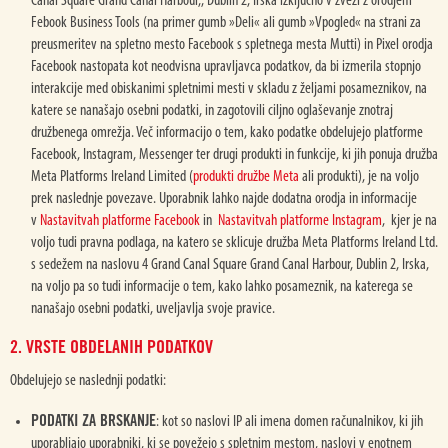
Canal Square Grand Canal Harbour,, Dublin 2, Irska izključno v zvezi z orodjem
Febook Business Tools (na primer gumb »Deli« ali gumb »Vpogled« na strani za
preusmeritev na spletno mesto Facebook s spletnega mesta Mutti) in Pixel orodja
Facebook nastopata kot neodvisna upravljavca podatkov, da bi izmerila stopnjo
interakcije med obiskanimi spletnimi mesti v skladu z željami posameznikov, na
katere se nanašajo osebni podatki, in zagotovili ciljno oglaševanje znotraj
družbenega omrežja. Več informacijo o tem, kako podatke obdelujejo platforme
Facebook, Instagram, Messenger ter drugi produkti in funkcije, ki jih ponuja družba
Meta Platforms Ireland Limited (
produkti družbe Meta
ali produkti), je na voljo
prek naslednje povezave. Uporabnik lahko najde dodatna orodja in informacije
v
Nastavitvah platforme Facebook
in
Nastavitvah platforme Instagram
, kjer je na
voljo tudi pravna podlaga, na katero se sklicuje družba Meta Platforms Ireland Ltd.
s sedežem na naslovu 4 Grand Canal Square Grand Canal Harbour, Dublin 2, Irska,
na voljo pa so tudi informacije o tem, kako lahko posameznik, na katerega se
nanašajo osebni podatki, uveljavlja svoje pravice.
2. VRSTE OBDELANIH PODATKOV
Obdelujejo se naslednji podatki:
PODATKI ZA BRSKANJE
: kot so naslovi IP ali imena domen računalnikov, ki jih
uporabljajo uporabniki, ki se povežejo s spletnim mestom, naslovi v enotnem