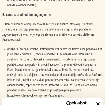
drugih, ki kot tak prevladuje v zvezi z interesi posameznika, na katerega se
nanašajo osebni podatki;
B. samo s predhodnim soglasjem za:
1. Namen uporabe orodij Facebook za merjenje in analizo interakcij s spletnimi
stranmi, ki jih obiščejo posamezniki, na katere se nanašajo osebni podatki, in
zagotavljanje ciljno usmerjenega oglaševanja na družbenem omrežju platforme
Facebook, zlasti:
družba in Facebook Ireland Limited bosta kot neodvisna upravljavca podatkov, kot
je opisano v odstavku 1, obdelala podatke, ki se nanašajo na interakcije s
spletnimi mesti, ki so jih obiskali posamezniki, na katere se nanašajo osebni
podatki, z uporabo poslovnih orodij Facebook (na primer Piškotki, Vpogledi in
Pixel). Dodatne informacije o tem, kako družba Meta Platforms Ireland Ltd.
obdeluje podatke, vključno s pravno podlago, ki jo uporablja družbaMeta Platforms
Ireland Ltd. , in kako uveljavljati pravice posameznika, na katerega se nanašajo
osebni podatki, zoper družbo Meta Platforms Ireland Ltd., so na voljo v aktu o
podatkih družbe Facebook Ireland, ki je dostopen prek povezave
https://www.facebook.com/privacy/explanation;
spletno mesto družbe Mutti zlasti uporablja t. i. socialne vtičnike. Socialni vtičniki