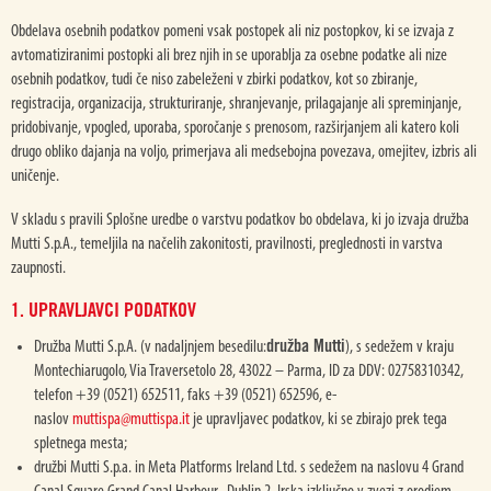
Obdelava osebnih podatkov pomeni vsak postopek ali niz postopkov, ki se izvaja z
avtomatiziranimi postopki ali brez njih in se uporablja za osebne podatke ali nize
osebnih podatkov, tudi če niso zabeleženi v zbirki podatkov, kot so zbiranje,
registracija, organizacija, strukturiranje, shranjevanje, prilagajanje ali spreminjanje,
pridobivanje, vpogled, uporaba, sporočanje s prenosom, razširjanjem ali katero koli
drugo obliko dajanja na voljo, primerjava ali medsebojna povezava, omejitev, izbris ali
uničenje.
V skladu s pravili Splošne uredbe o varstvu podatkov bo obdelava, ki jo izvaja družba
Mutti S.p.A., temeljila na načelih zakonitosti, pravilnosti, preglednosti in varstva
zaupnosti.
1. UPRAVLJAVCI PODATKOV
družba Mutti
Družba Mutti S.p.A. (v nadaljnjem besedilu:
), s sedežem v kraju
Montechiarugolo, Via Traversetolo 28, 43022 – Parma, ID za DDV: 02758310342,
telefon +39 (0521) 652511, faks +39 (0521) 652596, e-
naslov
muttispa@muttispa.it
je upravljavec podatkov, ki se zbirajo prek tega
spletnega mesta;
družbi Mutti S.p.a. in Meta Platforms Ireland Ltd. s sedežem na naslovu 4 Grand