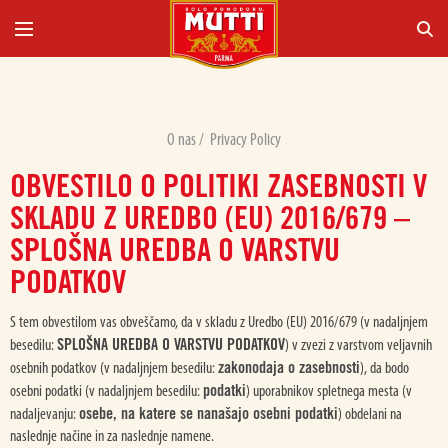
O nas
/
Privacy Policy
OBVESTILO O POLITIKI ZASEBNOSTI V
SKLADU Z UREDBO (EU) 2016/679 –
SPLOŠNA UREDBA O VARSTVU
PODATKOV
S tem obvestilom vas obveščamo, da v skladu z Uredbo (EU) 2016/679 (v nadaljnjem
SPLOŠNA UREDBA O VARSTVU PODATKOV
besedilu:
) v zvezi z varstvom veljavnih
zakonodaja o zasebnosti
osebnih podatkov (v nadaljnjem besedilu:
), da bodo
podatki
osebni podatki (v nadaljnjem besedilu:
) uporabnikov spletnega mesta (v
osebe, na katere se nanašajo osebni podatki
nadaljevanju:
) obdelani na
naslednje načine in za naslednje namene.