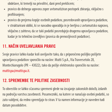
obdelave, ki temelji na privolitvi, dani pred preklicem;
pravico do delnega ugovora zoper avtomatiziran postopek zbiranja, vključno s
profiliranjem;
pravico do prejema kopije osebnih podatkov, posredovanih upravljavcu podatkov,
v strukturirani obliki, ki se navadno uporablja in je berljiva z avtomatsko napravo,
vključno z zahtevo, da se taki podatki posredujejo drugemu upravljavcu podatkov,
kadar je to tehnično izvedljivo (pravica do prenosljivosti podatkov).
11. NAČIN UVELJAVLJANJA PRAVIC
Svoje pravice lahko kadar koli uveljavite tako, da s priporočeno pošiljko pošljete
upravljavcu podatkov sporočilo na naslov: Mutti S.p.A., Via Traversetolo 28,
Montechiarugolo (PR – 43022), tako da pošlje elektronsko sporočilo na naslov:
muttispa@muttispa.it
.
12. SPREMEMBE TE POLITIKE ZASEBNOSTI
To obvestilo se lahko sčasoma spremeni glede na izvajanje zakonskih določb, izdanih
na področju varstva zasebnosti. Posamezniki, na katere se nanašajo osebni podatki, so
zato vabljeni, da redno spremljajo to stran. V ta namen informacije je naveden tudi
datum posodobitve.