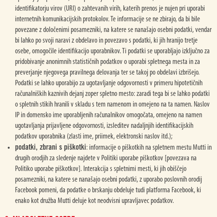
identifikatorju virov (URI) o zahtevanih virih, katerih prenos je nujen pri uporabi
internetnih komunikacijskih protokolov. Te informacije se ne zbirajo, da bi bile
povezane z določenimi posamezniki, na katere se nanašajo osebni podatki, vendar
bi lahko po svoji naravi z obdelavo in povezavo s podatki, ki jih hranijo tretje
osebe, omogočile identifikacijo uporabnikov. Ti podatki se uporabljajo izključno za
pridobivanje anonimnih statističnih podatkov o uporabi spletnega mesta in za
preverjanje njegovega pravilnega delovanja ter se takoj po obdelavi izbrišejo.
Podatki se lahko uporabijo za ugotavljanje odgovornosti v primeru hipotetičnih
računalniških kaznivih dejanj zoper spletno mesto: zaradi tega bi se lahko podatki
o spletnih stikih hranili v skladu s tem namenom in omejeno na ta namen. Naslov
IP in domensko ime uporabljenih računalnikov omogočata, omejeno na namen
ugotavljanja prijavljene odgovornosti, izsleditev nadaljnjih identifikacijskih
podatkov uporabnika (zlasti ime, priimek, elektronski naslov itd.);
podatki, zbrani s piškotki
: informacije o piškotkih na spletnem mestu Mutti in
drugih orodjih za sledenje najdete v Politiki uporabe piškotkov [povezava na
Politiko uporabe piškotkov]. Interakcija s spletnimi mesti, ki jih obiščejo
posamezniki, na katere se nanašajo osebni podatki, z uporabo poslovnih orodij
Facebook pomeni, da podatke o brskanju obdeluje tudi platforma Facebook, ki
enako kot družba Mutti deluje kot neodvisni upravljavec podatkov.