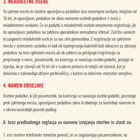
3. MLADOLETNE OSEBE
To spletno mesto in storitve upravljavca podatkov niso namenjeni osebam, mlajšim od
16 let, in upravljavec podatkov ne zbira namerno osebnih podatkov v zvezi z
mladoletnimi osebami. Če se podatki o mladoletnih osebah nenamerno registrirajo, jih
bo upravljavec podatkov na zahtevo uporabnikov nemudoma izbrisal. Zaščita varnosti
in zaupnosti mladoletnih oseb je za nas zelo pomembna. Z registracijo na spletnem
mestu v ustreznem razdelku in tudi ob izpolnjevanju kakršnih koli obrazcev za zbiranje
podatkov na tem spletnem mestu ali ob zahtevi za pošiljanje/registracijo za
prejemanje e-novic, posameznik, na katerega se nanašajo osebni podatki, potrjuje in
izjavlja, da je starejši od 16 let ali v vsakem primeru ni mlajši od starosti, kot je
določena z zakonodajo države prebivališča, s katero so določene starostne omejitve.
4. NAMEN OBDELAVE
Osebne podatke, ki jih posameznik, na katerega se nanašajo osebni podatki, posreduje
prek spletnega mesta, upravljavec podatkov zbira in obdeluje za naslednje namene in
v okviru naslednjih pravnih podlag:
A. brez predhodnega soglasja za namene izvajanja storitev in zlasti za:
1. vse storitve telefonske tehnične pomoči, ki se zagotavljajo posameznikom, na