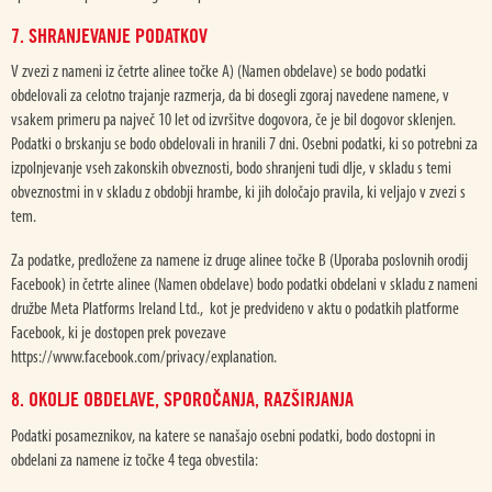
7. SHRANJEVANJE PODATKOV
V zvezi z nameni iz četrte alinee točke A) (Namen obdelave) se bodo podatki
obdelovali za celotno trajanje razmerja, da bi dosegli zgoraj navedene namene, v
vsakem primeru pa največ 10 let od izvršitve dogovora, če je bil dogovor sklenjen.
Podatki o brskanju se bodo obdelovali in hranili 7 dni. Osebni podatki, ki so potrebni za
izpolnjevanje vseh zakonskih obveznosti, bodo shranjeni tudi dlje, v skladu s temi
obveznostmi in v skladu z obdobji hrambe, ki jih določajo pravila, ki veljajo v zvezi s
tem.
Za podatke, predložene za namene iz druge alinee točke B (Uporaba poslovnih orodij
Facebook) in četrte alinee (Namen obdelave) bodo podatki obdelani v skladu z nameni
družbe Meta Platforms Ireland Ltd., kot je predvideno v aktu o podatkih platforme
Facebook, ki je dostopen prek povezave
https://www.facebook.com/privacy/explanation.
8. OKOLJE OBDELAVE, SPOROČANJA, RAZŠIRJANJA
Podatki posameznikov, na katere se nanašajo osebni podatki, bodo dostopni in
obdelani za namene iz točke 4 tega obvestila: