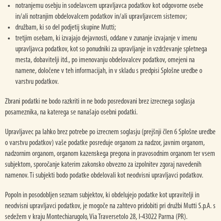
notranjemu osebju in sodelavcem upravljavca podatkov kot odgovorne osebe
in/ali notranjim obdelovalcem podatkov in/ali upravljavcem sistemov;
družbam, ki so del podjetij skupine Mutti;
tretjim osebam, ki izvajajo dejavnosti, oddane v zunanje izvajanje v imenu
upravljavca podatkov, kot so ponudniki za upravljanje in vzdrževanje spletnega
mesta, dobavitelji itd., po imenovanju obdelovalcev podatkov, omejeni na
namene, določene v teh informacijah, in v skladu s predpisi Splošne uredbe o
varstvu podatkov.
Zbrani podatki ne bodo razkriti in ne bodo posredovani brez izrecnega soglasja
posameznika, na katerega se nanašajo osebni podatki.
Upravljavec pa lahko brez potrebe po izrecnem soglasju (prejšnji člen 6 Splošne uredbe
o varstvu podatkov) vaše podatke posreduje organom za nadzor, javnim organom,
nadzornim organom, organom kazenskega pregona in pravosodnim organom ter vsem
subjektom, sporočanje katerim zakonsko obvezno za izpolnitev zgoraj navedenih
namenov. Ti subjekti bodo podatke obdelovali kot neodvisni upravljavci podatkov.
Popoln in posodobljen seznam subjektov, ki obdelujejo podatke kot upravitelji in
neodvisni upravljavci podatkov, je mogoče na zahtevo pridobiti pri družbi Mutti S.p.A. s
sedežem v kraju Montechiarugolo, Via Traversetolo 28, I-43022 Parma (PR).