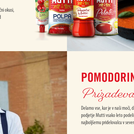
ni okusi,
d
POMODORIN
Prizadevan
Delamo vse, kar je v naši moči,
podjetje Mutti vsako leto podel
najboljšemu pridelovalcu v severn