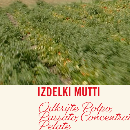
IZDELKI MUTTI
Odkrijte Polpo,
Passato, Concentrat