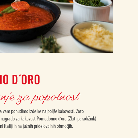
O D´ORO
je za popolnost
 da vam ponudimo izdelke najboljše kakovosti. Zato
i nagrado za kakovost Pomodorino d’oro (Zlati paradižnik)
i Italiji in na južnih pridelovalnih območjih.