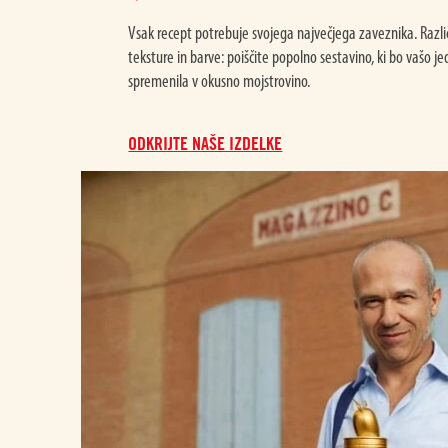
Pelate
Vsak recept potrebuje svojega največjega zaveznika. Različ
teksture in barve: poiščite popolno sestavino, ki bo vašo je
spremenila v okusno mojstrovino.
ODKRIJTE NAŠE IZDELKE