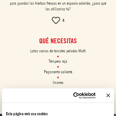
para guardar las hierbas frescas en un espacio colorido; ¿para qué
las utilizarías tú?
4
QUÉ NECESITAS
Latas vacías de tomates pelados Mutti
Témpera roja
Pegamento caliente
Imanes
PASO 1
Colorea las latas y pégales un imán.
Esta página web usa cookies