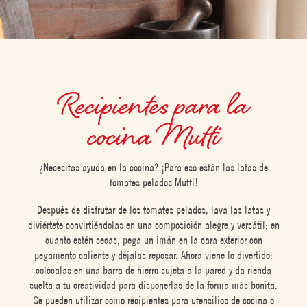
Recipientes para la
cocina Mutti
¿Necesitas ayuda en la cocina? ¡Para eso están las latas de
tomates pelados Mutti!
Después de disfrutar de los tomates pelados, lava las latas y
diviértete convirtiéndolas en una composición alegre y versátil; en
cuanto estén secas, pega un imán en la cara exterior con
pegamento caliente y déjalas reposar. Ahora viene lo divertido:
colócalas en una barra de hierro sujeta a la pared y da rienda
suelta a tu creatividad para disponerlas de la forma más bonita.
Se pueden utilizar como recipientes para utensilios de cocina o