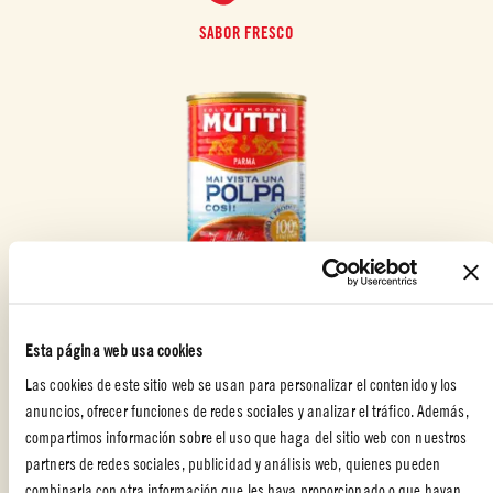
SABOR FRESCO
POLPA
Esta página web usa cookies
Tomates picados
finamente
Las cookies de este sitio web se usan para personalizar el contenido y los
Más información
anuncios, ofrecer funciones de redes sociales y analizar el tráfico. Además,
compartimos información sobre el uso que haga del sitio web con nuestros
POLPA
partners de redes sociales, publicidad y análisis web, quienes pueden
combinarla con otra información que les haya proporcionado o que hayan