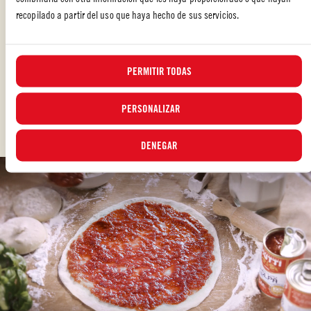
Mutti Polpa conserva toda la frescura de los tomates recién cosechados. Es
recopilado a partir del uso que haya hecho de sus servicios.
un producto único que combina la parte pulposa del tomate finamente
cortada con el jugo. Es la elección ideal en todas las recetas que requieren
el uso de tomates frescos y maduros, a los que se asemeja en su aroma,
sabor ligeramente herbáceo y color rojo intenso. La Polpa Mutti tiene un
PERMITIR TODAS
mayor contenido líquido que la Passata, por lo que también es ideal para
cocciones largas a altas temperaturas (como en el horno).
PERSONALIZAR
Ideal para: Salsas, guisos, sopas
DENEGAR