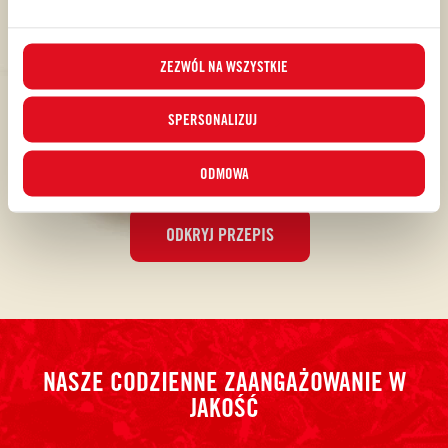
ZEZWÓL NA WSZYSTKIE
SPERSONALIZUJ
ODMOWA
ODKRYJ PRZEPIS
NASZE CODZIENNE ZAANGAŻOWANIE W
JAKOŚĆ