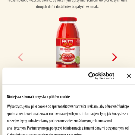
Niesamowicie wszechstronne, są idealnym sprzymierzeńcem do pierwszych dań,
drugich dań i dodatków bogatych w smak.
SOS POMIDOROWY
S
TONDO
Niniejsza strona korzysta z plików cookie
Salsa Pronta Classica
S
JAK TO JEST ZROBIONE?
Wykorzystujemy pliki cookie do spersonalizowania treści i reklam, aby oferować funkcje
społecznościowe i analizować ruch w naszej witrynie. Informacje o tym, jak korzystasz z
naszej witryny, udostępniamy partnerom społecznościowym, reklamowym i
analitycznym. Partnerzy mogą połączyć te informacje z innymi danymi otrzymanymi od