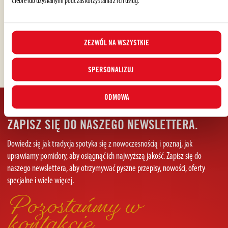
Aby dowiedzieć się więcej
o tym, jak powstają nasze
Ciebie lub uzyskanymi podczas korzystania z ich usług.
produkty
ZEZWÓL NA WSZYSTKIE
ZOBACZ
PROCES PRODUKCJI
SPERSONALIZUJ
ODMOWA
ZAPISZ SIĘ DO NASZEGO NEWSLETTERA.
Dowiedz się jak tradycja spotyka się z nowoczesnością i poznaj, jak
uprawiamy pomidory, aby osiągnąć ich najwyższą jakość. Zapisz się do
naszego newslettera, aby otrzymywać pyszne przepisy, nowości, oferty
specjalne i wiele więcej.
Pozostańmy w