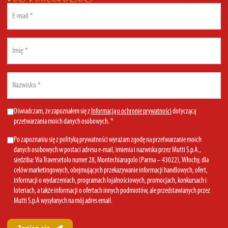
kontakcie
Email
(Required)
First
name
(Required)
Last
name
(Required)
Privacy
Oświadczam, że zapoznałem się z
Informacją o ochronie prywatności
dotyczącą
przetwarzania moich danych osobowych. *
Policy
(Required)
Marketing
Po zapoznaniu się z polityką prywatności wyrażam zgodę na przetwarzanie moich
danych osobowych w postaci adresu e-mail, imienia i nazwiska przez Mutti S.p.A.,
Consent
siedziba: Via Traversetolo numer 28, Montechiarugolo (Parma – 43022), Włochy, dla
celów marketingowych, obejmujących przekazywanie informacji handlowych, ofert,
informacji o wydarzeniach, programach lojalnościowych, promocjach, konkursach i
loteriach, a także informacji o ofertach innych podmiotów, ale przedstawianych przez
Mutti S.p.A wysyłanych na mój adres email.