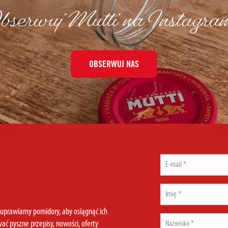
serwuj Mutti na Instagra
OBSERWUJ NAS
O
Email
(Required)
First
name
k uprawiamy pomidory, aby osiągnąć ich
(Required)
Last
ać pyszne przepisy, nowości, oferty