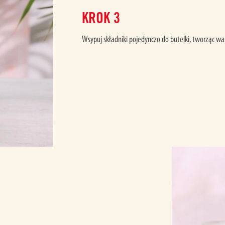
KROK
3
Wsypuj składniki pojedynczo do butelki, tworząc war