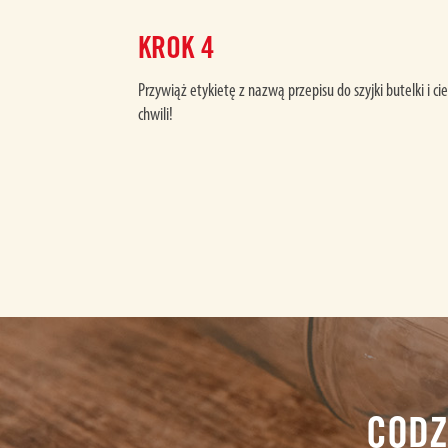
KROK
4
Przywiąż etykietę z nazwą przepisu do szyjki butelki i c
chwili!
CODZ