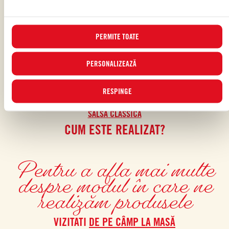
PERMITE TOATE
PERSONALIZEAZĂ
RESPINGE
SOS DE ROȘII
SALSA CLASSICA
S
CUM ESTE REALIZAT?
Pentru a afla mai multe
despre modul în care ne
realizăm produsele
VIZITATI
DE PE CÂMP LA MASĂ