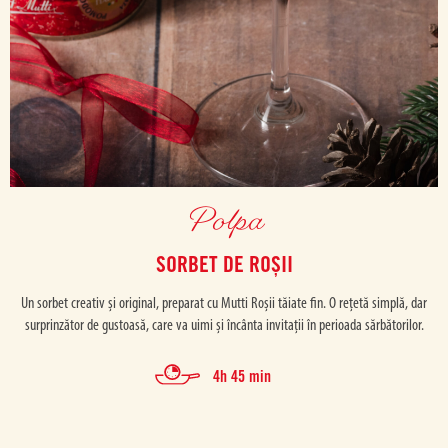
Polpa
SORBET DE ROȘII
Un sorbet creativ și original, preparat cu Mutti Roșii tăiate fin. O rețetă simplă, dar
surprinzător de gustoasă, care va uimi și încânta invitații în perioada sărbătorilor.
4h 45 min