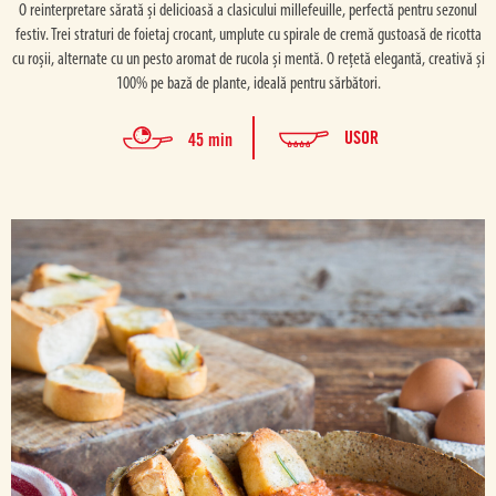
O reinterpretare sărată și delicioasă a clasicului millefeuille, perfectă pentru sezonul
festiv. Trei straturi de foietaj crocant, umplute cu spirale de cremă gustoasă de ricotta
cu roșii, alternate cu un pesto aromat de rucola și mentă. O rețetă elegantă, creativă și
100% pe bază de plante, ideală pentru sărbători.
USOR
45 min