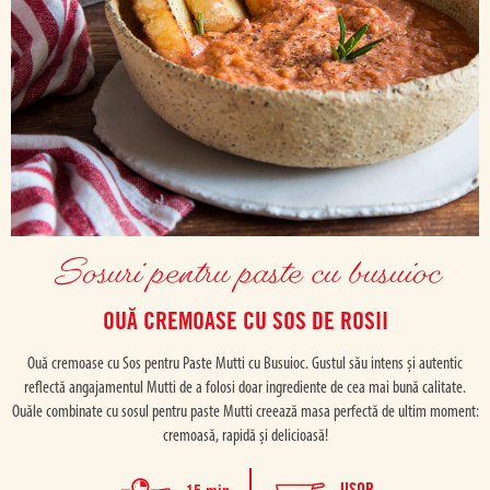
Sosuri pentru paste cu busuioc
OUĂ CREMOASE CU SOS DE ROSII
Ouă cremoase cu Sos pentru Paste Mutti cu Busuioc. Gustul său intens și autentic
reflectă angajamentul Mutti de a folosi doar ingrediente de cea mai bună calitate.
Ouăle combinate cu sosul pentru paste Mutti creează masa perfectă de ultim moment:
cremoasă, rapidă și delicioasă!
USOR