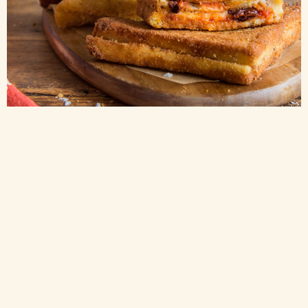
Sosuri pentru paste cu masline
MOZZARELLA IN CARROZZA
Mozzarella pane: cheesy și irezistibil de delicioasă, în stilul Mutti
USOR
25 min