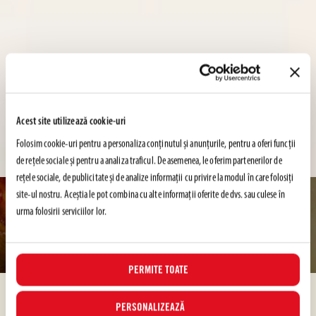
Acest site utilizează cookie-uri
Folosim cookie-uri pentru a personaliza conținutul și anunțurile, pentru a oferi funcții
de rețele sociale și pentru a analiza traficul. De asemenea, le oferim partenerilor de
rețele sociale, de publicitate și de analize informații cu privire la modul în care folosiți
site-ul nostru. Aceștia le pot combina cu alte informații oferite de dvs. sau culese în
Acasa
/
Rețete
urma folosirii serviciilor lor.
REȚETE
PERMITE TOATE
PERSONALIZEAZĂ