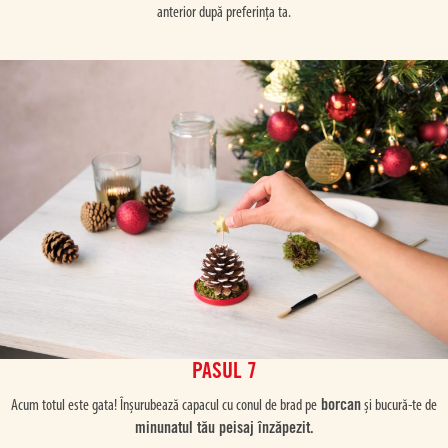
anterior după preferința ta.
PASUL 7
borcan
Acum totul este gata! Înșurubează capacul cu conul de brad pe
și bucură-te de
minunatul tău peisaj înzăpezit.