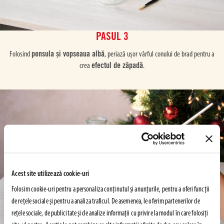
PASUL 3
pensula și vopseaua albă
Folosind
, periază ușor vârful conului de brad pentru a
efectul de zăpadă
crea
.
Acest site utilizează cookie-uri
Folosim cookie-uri pentru a personaliza conținutul și anunțurile, pentru a oferi funcții
de rețele sociale și pentru a analiza traficul. De asemenea, le oferim partenerilor de
rețele sociale, de publicitate și de analize informații cu privire la modul în care folosiți