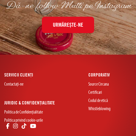
Dă-ne follow Mutti pe Instagram
URMĂREȘTE-NE
–
SERVICII CLIENȚI
CORPORATIV
Contactați-ne
Source Circana
Certificari
Codul de etică
JURIDIC & CONFIDENȚIALITATE
Whistleblowing
Politica de Confidențialitate
Politica privind cookie-urile