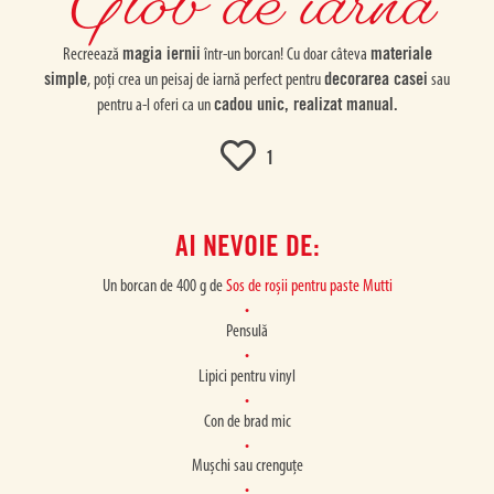
Glob de iarnă
magia iernii
materiale
Recreează
într-un borcan! Cu doar câteva
simple
decorarea casei
, poți crea un peisaj de iarnă perfect pentru
sau
cadou unic, realizat manual.
pentru a-l oferi ca un
1
AI NEVOIE DE:
Un borcan de 400 g de
Sos de roșii pentru paste Mutti
Pensulă
Lipici pentru vinyl
Con de brad mic
Mușchi sau crenguțe