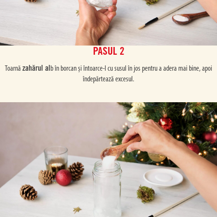
PASUL 2
zahărul al
Toarnă
b în borcan și întoarce-l cu susul în jos pentru a adera mai bine, apoi
îndepărtează excesul.