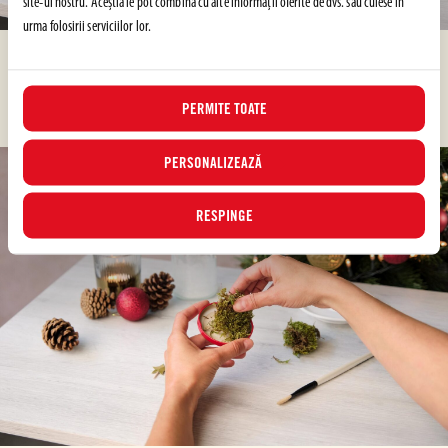
site-ul nostru. Aceștia le pot combina cu alte informații oferite de dvs. sau culese în
urma folosirii serviciilor lor.
PASUL 4
lipiciul
bază
Folosește
pentru a fixa mușchiul pe interiorul capacului, creând o
moale și pufoasă.
PERMITE TOATE
PERSONALIZEAZĂ
RESPINGE