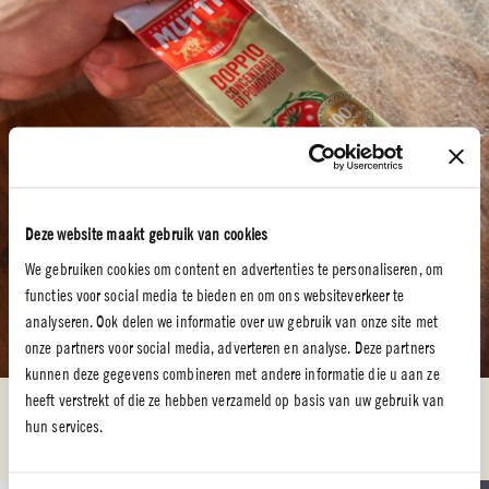
Deze website maakt gebruik van cookies
We gebruiken cookies om content en advertenties te personaliseren, om
functies voor social media te bieden en om ons websiteverkeer te
analyseren. Ook delen we informatie over uw gebruik van onze site met
onze partners voor social media, adverteren en analyse. Deze partners
kunnen deze gegevens combineren met andere informatie die u aan ze
STAP 2
heeft verstrekt of die ze hebben verzameld op basis van uw gebruik van
hun services.
Schrijf een naam op het karton en kleef het met lijm op het vierkant.