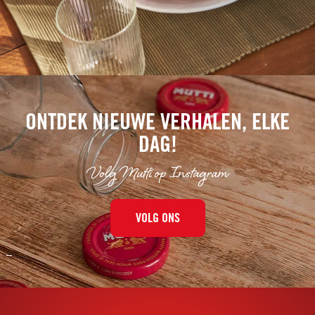
ONTDEK NIEUWE VERHALEN, ELKE
DAG!
Volg Mutti op Instagram
VOLG ONS
–