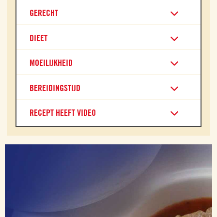
GERECHT
DIEET
MOEILIJKHEID
BEREIDINGSTIJD
RECEPT HEEFT VIDEO