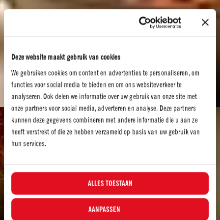
Deze website maakt gebruik van cookies
We gebruiken cookies om content en advertenties te personaliseren, om
functies voor social media te bieden en om ons websiteverkeer te
analyseren. Ook delen we informatie over uw gebruik van onze site met
onze partners voor social media, adverteren en analyse. Deze partners
kunnen deze gegevens combineren met andere informatie die u aan ze
Recepten
heeft verstrekt of die ze hebben verzameld op basis van uw gebruik van
TOMATENRECEPTEN
hun services.
Het is tijd om te koken
ALLES TOESTAAN
Laten we iets lekkers maken! Bekijk onze recepten en ontdek uw eigen
nieuwe favoriet.
AANPASSEN
Laten we beginnen met koken…