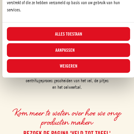
verstrekt of die ze hebben verzameld op basis van uw gebruik van hun
services.
ALLES TOESTAAN
AANPASSEN
Na de selectiefase worden de beste tomaten geplet
WEIGEREN
en opgewarmd tot een temperatuur van meer dan
90 °C. Het sap wordt door middel van een
centrifugeproces gescheiden van het vel, de pitjes
en het celweefsel.
Kom meer te weten over hoe we onze
producten maken
BEZOEK DE PAGINA 'VELD TOT TAFEL'