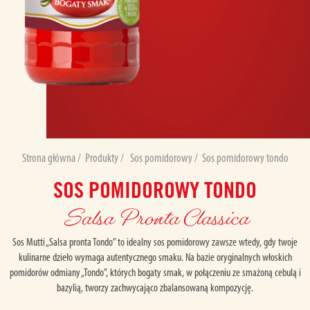
Strona główna
/
Produkty
/
Sos pomidorowy
/
Sos pomidorowy tondo
SOS POMIDOROWY TONDO
Salsa Pronta Classica
Sos Mutti „Salsa pronta Tondo” to idealny sos pomidorowy zawsze wtedy, gdy twoje
kulinarne dzieło wymaga autentycznego smaku. Na bazie oryginalnych włoskich
pomidorów odmiany „Tondo”, których bogaty smak, w połączeniu ze smażoną cebulą i
bazylią, tworzy zachwycająco zbalansowaną kompozycję.