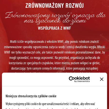
ZRÓWNOWAŻONY ROZWÓJ
Zrównoważony rozwój oznacza dla
nas szacunek do ziemi
WSPÓŁPRACA Z WWF
Mutti ściśle współpracowało z włoskim WWF, aby pomóc rolnikom znaleźć
zrównoważone sposoby ograniczenia zużycia wody i emisji dwutlenku węgla. Włoski
WWF nie tylko wyznaczył cele, ale także pozwolił rolnikom przeanalizować dane, by
mogli sprawdzić, co mogą usprawnić. Na przykład, organizacja zachęcała do
korzystania ze specjalnych czujników, które mierzą poziom wilgoci w glebie,
dostarczając tym samym cennych informacji, które pomagają rozsądniej
gospodarować wodą. Mutti zainwestowało w technologię, edukację i wsparcie
techniczne dla rolników i organizacji rolnych. Mimo, że nasz pięcioletni projekt już się
zakończył, cały czas czujemy się zobowiązani do zmniejszania naszego wpływu na
środowisko i poprawę każdego etapu naszej produkcji.
Niniejsza strona korzysta z plików cookie
Wykorzystujemy pliki cookie do spersonalizowania treści i reklam, aby oferować
WYNIKI: