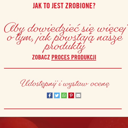
JAK TO JEST ZROBIONE?
Aby dowiedzieć się więcej
o tym, jak powstają nasze
produkty
ZOBACZ
PROCES PRODUKCJI
Udostępnij i wystaw ocenę