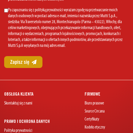
Policy
(Required)
Marketing
Po zapoznaniu się z polityką prywatności wyrażam zgodę na przetwarzanie moich
danych osobowych w postaci adresu e-mail, imienia i nazwiska przez Mutti S.p.A.,
Consent
siedziba: Via Traversetolo numer 28, Montechiarugolo (Parma – 43022), Włochy, dla
celów marketingowych, obejmujących przekazywanie informacji handlowych, ofert,
informacji o wydarzeniach, programach lojalnościowych, promocjach, konkursach i
loteriach, a także informacji o ofertach innych podmiotów, ale przedstawianych przez
Mutti S.p.A wysyłanych na mój adres email.
OBSŁUGA KLIENTA
FIRMOWE
Skontaktuj się z nami
Biuro prasowe
Source Circana
Certyfikaty
PRAWO I OCHRONA DANYCH
Kodeks etyczny
Polityka prywatności