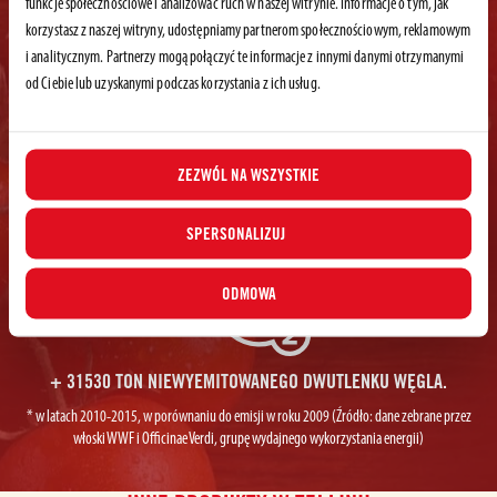
funkcje społecznościowe i analizować ruch w naszej witrynie. Informacje o tym, jak
korzystasz z naszej witryny, udostępniamy partnerom społecznościowym, reklamowym
i analitycznym. Partnerzy mogą połączyć te informacje z innymi danymi otrzymanymi
od Ciebie lub uzyskanymi podczas korzystania z ich usług.
+ 1000 MILIONÓW LITRÓW ZAOSZCZĘDZONEJ WODY*
ZEZWÓL NA WSZYSTKIE
*w latach 2012-2014 (Źródło: dane zebrane przez CMCC, WWF i Mediterranean Climate
Change Center we Włoszech)
SPERSONALIZUJ
ODMOWA
+ 31530 TON NIEWYEMITOWANEGO DWUTLENKU WĘGLA.
* w latach 2010-2015, w porównaniu do emisji w roku 2009 (Źródło: dane zebrane przez
włoski WWF i Officinae Verdi, grupę wydajnego wykorzystania energii)