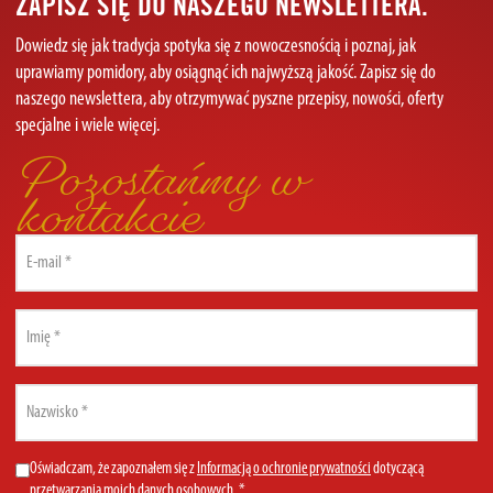
ZAPISZ SIĘ DO NASZEGO NEWSLETTERA.
Dowiedz się jak tradycja spotyka się z nowoczesnością i poznaj, jak
uprawiamy pomidory, aby osiągnąć ich najwyższą jakość. Zapisz się do
naszego newslettera, aby otrzymywać pyszne przepisy, nowości, oferty
specjalne i wiele więcej.
Pozostańmy w
kontakcie
Email
(Required)
First
name
(Required)
Last
name
(Required)
Privacy
Oświadczam, że zapoznałem się z
Informacją o ochronie prywatności
dotyczącą
przetwarzania moich danych osobowych. *