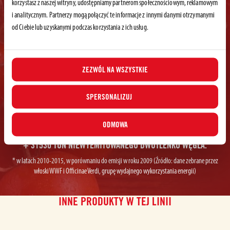
korzystasz z naszej witryny, udostępniamy partnerom społecznościowym, reklamowym
i analitycznym. Partnerzy mogą połączyć te informacje z innymi danymi otrzymanymi
od Ciebie lub uzyskanymi podczas korzystania z ich usług.
+ 1000 MILIONÓW LITRÓW ZAOSZCZĘDZONEJ WODY*
*w latach 2012-2014 (Źródło: dane zebrane przez CMCC, WWF i Mediterranean Climate
Change Center we Włoszech)
ZEZWÓL NA WSZYSTKIE
SPERSONALIZUJ
ODMOWA
+ 31530 TON NIEWYEMITOWANEGO DWUTLENKU WĘGLA.
* w latach 2010-2015, w porównaniu do emisji w roku 2009 (Źródło: dane zebrane przez
włoski WWF i Officinae Verdi, grupę wydajnego wykorzystania energii)
INNE PRODUKTY W TEJ LINII