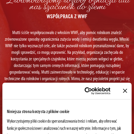
Zrównoważony rozwój oznacza dla
nas szacunek do ziemi
WSPÓŁPRACA Z WWF
Mutti ściśle współpracowało z włoskim WWF, aby pomóc rolnikom znaleźć
zrównoważone sposoby ograniczenia zużycia wody i emisji dwutlenku węgla. Włoski
WWF nie tylko wyznaczył cele, ale także pozwolił rolnikom przeanalizować dane, by
mogli sprawdzić, co mogą usprawnić. Na przykład, organizacja zachęcała do
korzystania ze specjalnych czujników, które mierzą poziom wilgoci w glebie,
dostarczając tym samym cennych informacji, które pomagają rozsądniej
gospodarować wodą. Mutti zainwestowało w technologię, edukację i wsparcie
techniczne dla rolników i organizacji rolnych. Mimo, że nasz pięcioletni projekt już się
zakończył, cały czas czujemy się zobowiązani do zmniejszania naszego wpływu na
środowisko i poprawę każdego etapu naszej produkcji.
WYNIKI:
Niniejsza strona korzysta z plików cookie
Wykorzystujemy pliki cookie do spersonalizowania treści i reklam, aby oferować
funkcje społecznościowe i analizować ruch w naszej witrynie. Informacje o tym, jak