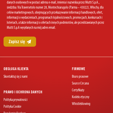
danych osobowych w postaci adresu e-mail, imienia i nazwiska przez Mutti S.p.A.,
Consent
siedziba: Via Traversetolo numer 28, Montechiarugolo (Parma – 43022), Włochy, dla
celów marketingowych, obejmujących przekazywanie informacji handlowych, ofert,
informacji o wydarzeniach, programach lojalnościowych, promocjach, konkursach i
loteriach, a także informacji o ofertach innych podmiotów, ale przedstawianych przez
Mutti S.p.A wysyłanych na mój adres email.
OBSŁUGA KLIENTA
FIRMOWE
Skontaktuj się z nami
Biuro prasowe
Source Circana
Certyfikaty
PRAWO I OCHRONA DANYCH
Kodeks etyczny
Polityka prywatności
Whistleblowing
Polityka Cookie