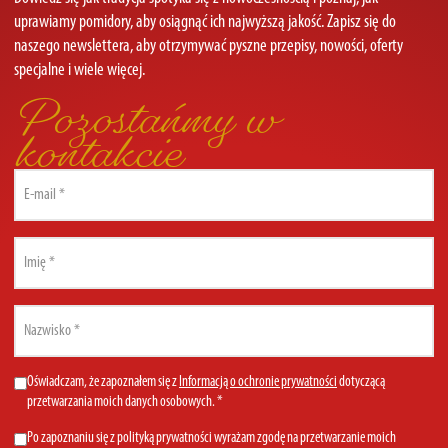
uprawiamy pomidory, aby osiągnąć ich najwyższą jakość. Zapisz się do
naszego newslettera, aby otrzymywać pyszne przepisy, nowości, oferty
specjalne i wiele więcej.
Pozostańmy w
kontakcie
Email
(Required)
First
name
(Required)
Last
name
(Required)
Privacy
Oświadczam, że zapoznałem się z
Informacją o ochronie prywatności
dotyczącą
przetwarzania moich danych osobowych. *
Policy
(Required)
Marketing
Po zapoznaniu się z polityką prywatności wyrażam zgodę na przetwarzanie moich