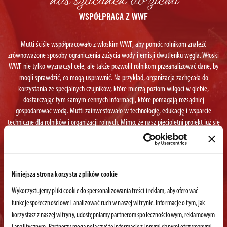
nas szacunek do ziemi
WSPÓŁPRACA Z WWF
Mutti ściśle współpracowało z włoskim WWF, aby pomóc rolnikom znaleźć
zrównoważone sposoby ograniczenia zużycia wody i emisji dwutlenku węgla. Włoski
WWF nie tylko wyznaczył cele, ale także pozwolił rolnikom przeanalizować dane, by
mogli sprawdzić, co mogą usprawnić. Na przykład, organizacja zachęcała do
korzystania ze specjalnych czujników, które mierzą poziom wilgoci w glebie,
dostarczając tym samym cennych informacji, które pomagają rozsądniej
gospodarować wodą. Mutti zainwestowało w technologię, edukację i wsparcie
techniczne dla rolników i organizacji rolnych. Mimo, że nasz pięcioletni projekt już się
zakończył, cały czas czujemy się zobowiązani do zmniejszania naszego wpływu na
środowisko i poprawę każdego etapu naszej produkcji.
Niniejsza strona korzysta z plików cookie
WYNIKI:
Wykorzystujemy pliki cookie do spersonalizowania treści i reklam, aby oferować
funkcje społecznościowe i analizować ruch w naszej witrynie. Informacje o tym, jak
korzystasz z naszej witryny, udostępniamy partnerom społecznościowym, reklamowym