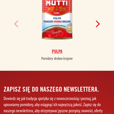
PULPA
Pomidory drobno krojone
P
ZAPISZ SIĘ DO NASZEGO NEWSLETTERA.
Dowiedz się jak tradycja spotyka się z nowoczesnością i poznaj, jak
uprawiamy pomidory, aby osiągnąć ich najwyższą jakość. Zapisz się do
naszego newslettera, aby otrzymywać pyszne przepisy, nowości, oferty