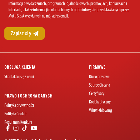
informacji o wydarzeniach, programach lojalnościowych, promocjach, konkursach i
loteriach, a także informacji o ofertach innych podmiotów, ale przedstawianych przez
Mutti S.p.A wysyłanych na mój adres email.
OBSŁUGA KLIENTA
FIRMOWE
Skontaktuj się z nami
Biuro prasowe
Source Circana
Certyfikaty
PRAWO I OCHRONA DANYCH
Kodeks etyczny
Polityka prywatności
Whistleblowing
Polityka Cookie
Regulamin Konkurs