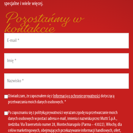
specjalne i wiele więcej.
Pozostańmy w
kontakcie
Email
(Required)
First
name
(Required)
Last
name
(Required)
Privacy
Oświadczam, że zapoznałem się z
Informacją o ochronie prywatności
dotyczącą
przetwarzania moich danych osobowych. *
Policy
(Required)
Marketing
Po zapoznaniu się z polityką prywatności wyrażam zgodę na przetwarzanie moich
danych osobowych w postaci adresu e-mail, imienia i nazwiska przez Mutti S.p.A.,
Consent
siedziba: Via Traversetolo numer 28, Montechiarugolo (Parma – 43022), Włochy, dla
celów marketingowych, obejmujących przekazywanie informacji handlowych, ofert,