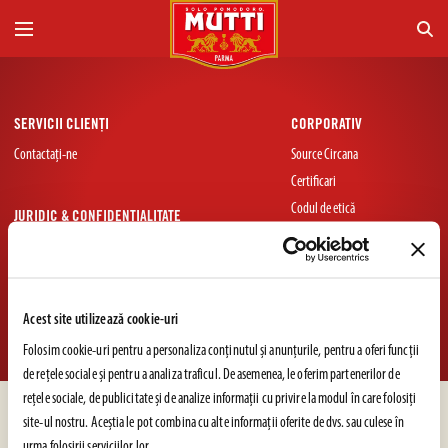
SERVICII CLIENȚI
CORPORATIV
Contactați-ne
Source Circana
Certificari
Codul de etică
JURIDIC & CONFIDENȚIALITATE
Whistleblowing
Politica de Confidențialitate
Politica privind cookie-urile
Acest site utilizează cookie-uri
© 2026 Mutti S.p.A. Industria Conserve Alimentari
Folosim cookie-uri pentru a personaliza conținutul și anunțurile, pentru a oferi funcții
de rețele sociale și pentru a analiza traficul. De asemenea, le oferim partenerilor de
rețele sociale, de publicitate și de analize informații cu privire la modul în care folosiți
site-ul nostru. Aceștia le pot combina cu alte informații oferite de dvs. sau culese în
urma folosirii serviciilor lor.