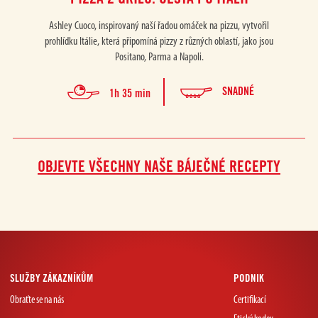
Ashley Cuoco, inspirovaný naší řadou omáček na pizzu, vytvořil
Pizz
prohlídku Itálie, která připomíná pizzy z různých oblastí, jako jsou
co
Positano, Parma a Napoli.
SNADNÉ
1h 35 min
OBJEVTE VŠECHNY NAŠE BÁJEČNÉ RECEPTY
SLUŽBY ZÁKAZNÍKŮM
PODNIK
Obraťte se na nás
Certifikací