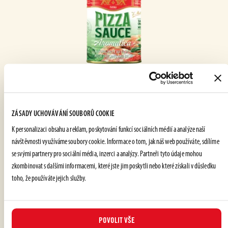
OMÁČKY NA PIZZU
Na italský způsob
HOW IS IT MADE?
ZÁSADY UCHOVÁVÁNÍ SOUBORŮ COOKIE
K personalizaci obsahu a reklam, poskytování funkcí sociálních médií a analýze naší
návštěvnosti využíváme soubory cookie. Informace o tom, jak náš web používáte, sdílíme
To learn more about how
se svými partnery pro sociální média, inzerci a analýzy. Partneři tyto údaje mohou
we make our products
zkombinovat s dalšími informacemi, které jste jim poskytli nebo které získali v důsledku
toho, že používáte jejich služby.
VISIT THE
FIELD TO TABLE
POVOLIT VŠE