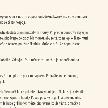
e teplou vodu a nechte odpočinout, dokud kvásek nezačne pěnit, asi
ud se těsto nespojí.
chu dostatečným množstvím mouky. Při práci si ponechte zbývající
e, přidávejte po trochách mouku, aby se těsto nelepilo. Těsto musí
ráci s těstem použijte škrabku. Může se stát, že nepoužijete
i obalíte. Zakryjte těsto ručníkem a nechte jej odpočinout na
umístěte na plech s pečícím papírem. Poprašte koule moukou,
ill.
tětečkem rošt lehce potřete olivovým olejem. Nejlepší je vytvořit
straně vypněte hořáky. Pokud používáte grill na dřevěné uhlí,
kmile bude grill horký, mějte připravené koule těsta, omáčky a