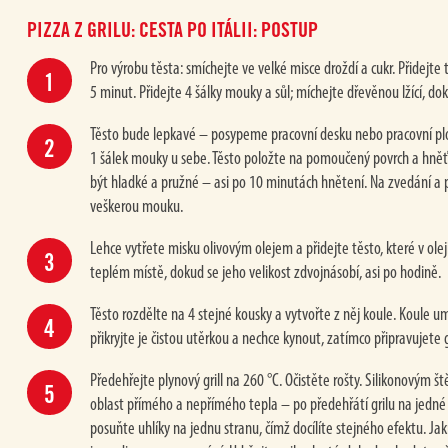
PIZZA Z GRILU: CESTA PO ITÁLII: POSTUP
Pro výrobu těsta: smíchejte ve velké misce droždí a cukr. Přidejt
5 minut. Přidejte 4 šálky mouky a sůl; míchejte dřevěnou lžící, dok
Těsto bude lepkavé – posypeme pracovní desku nebo pracovní plo
1 šálek mouky u sebe. Těsto položte na pomoučený povrch a hněťt
být hladké a pružné – asi po 10 minutách hnětení. Na zvedání a p
veškerou mouku.
Lehce vytřete misku olivovým olejem a přidejte těsto, které v olej
teplém místě, dokud se jeho velikost zdvojnásobí, asi po hodině.
Těsto rozdělte na 4 stejné kousky a vytvořte z něj koule. Koule 
přikryjte je čistou utěrkou a nechce kynout, zatímco připravujete gr
Předehřejte plynový grill na 260 °C. Očistěte rošty. Silikonovým š
oblast přímého a nepřímého tepla – po předehřátí grilu na jedné 
posuňte uhlíky na jednu stranu, čímž docílíte stejného efektu. Ja