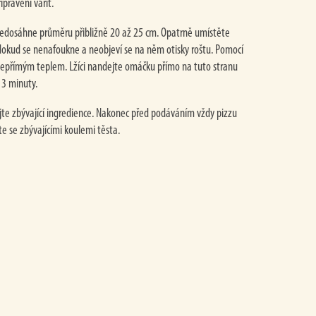
ipraveni vařit.
nedosáhne průměru přibližně 20 až 25 cm. Opatrně umístěte
 dokud se nenafoukne a neobjeví se na něm otisky roštu. Pomocí
 s nepřímým teplem. Lžíci nandejte omáčku přímo na tuto stranu
 3 minuty.
ejte zbývající ingredience. Nakonec před podáváním vždy pizzu
 se zbývajícími koulemi těsta.