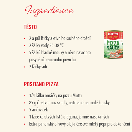
Ingredience
TĚSTO
2 a půl lžičky aktivního suchého droždí
2 šálky vody 35-38 °C
5 šálků hladké mouky a něco navíc pro
posypání pracovního povrchu
2 lžičky soli
POSITANO PIZZA
1/4 šálku omáčky na pizzu Mutti
85 g čerstvé mozzarelly, natrhané na malé kousky
5 ančoviček
1 lžíce čerstvých listů oregana, jemně nasekaných
Extra panenský olivový olej a čerstvě mletý pepř pro dokončení