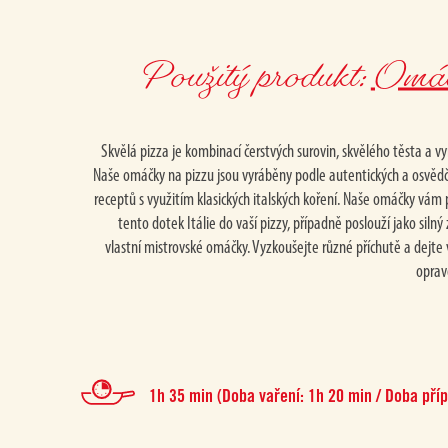
Použitý produkt:
Omáč
Skvělá pizza je kombinací čerstvých surovin, skvělého těsta a vy
Naše omáčky na pizzu jsou vyráběny podle autentických a osvědč
receptů s využitím klasických italských koření. Naše omáčky vám
tento dotek Itálie do vaší pizzy, případně poslouží jako silný
vlastní mistrovské omáčky. Vyzkoušejte různé příchutě a dejt
oprav
1h 35 min (Doba vaření: 1h 20 min / Doba příp