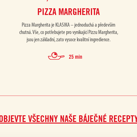
Polpa s česnekem
PIZZA MARGHERITA
Pizza Margherita je KLASIKA – jednoduchá a především
chutná. Vše, co potřebujete pro vynikající Pizzu Margherita,
jsou jen základní, zato vysoce kvalitní ingredience.
25 min
OBJEVTE VŠECHNY NAŠE BÁJEČNÉ RECEPT