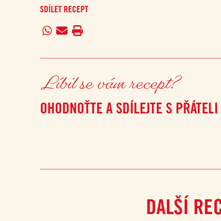
SDÍLET RECEPT
Líbil se vám recept?
OHODNOŤTE A SDÍLEJTE S PŘÁTELI
DALŠÍ RE