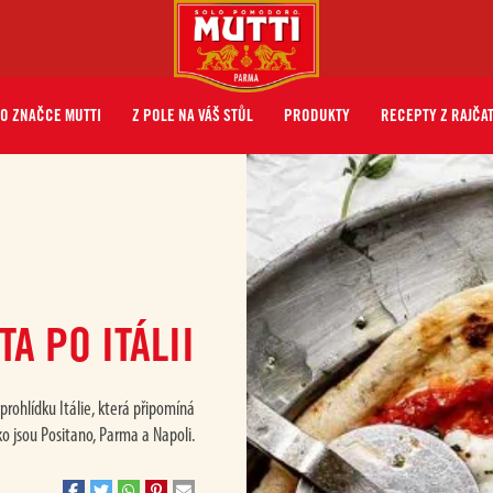
O ZNAČCE MUTTI
Z POLE NA VÁŠ STŮL
PRODUKTY
RECEPTY Z RAJČA
TA PO ITÁLII
prohlídku Itálie, která připomíná
ako jsou Positano, Parma a Napoli.