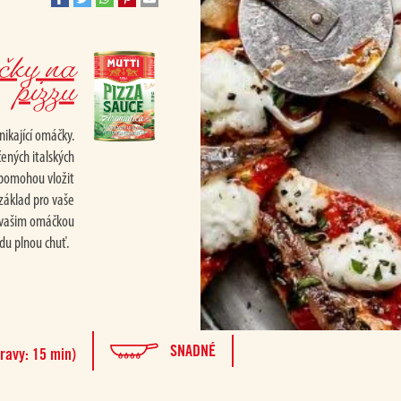
ky na
pizzu
nikající omáčky.
ených italských
 pomohou vložit
 základ pro vaše
e vašim omáčkou
du plnou chuť.
SNADNÉ
ravy: 15 min)