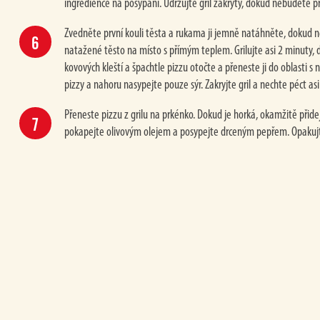
ingredience na posypání. Udržujte gril zakrytý, dokud nebudete př
Zvedněte první kouli těsta a rukama ji jemně natáhněte, dokud 
natažené těsto na místo s přímým teplem. Grilujte asi 2 minuty,
kovových kleští a špachtle pizzu otočte a přeneste ji do oblasti
pizzy a nahoru nasypejte pouze sýr. Zakryjte gril a nechte péct asi
Přeneste pizzu z grilu na prkénko. Dokud je horká, okamžitě přid
pokapejte olivovým olejem a posypejte drceným pepřem. Opakujte