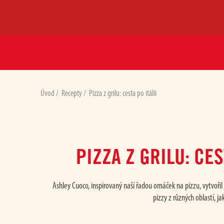
Úvod
/
Recepty
/
Pizza z grilu: cesta po itálii
PIZZA Z GRILU: CES
Ashley Cuoco, inspirovaný naší řadou omáček na pizzu, vytvořil 
pizzy z různých oblastí, j