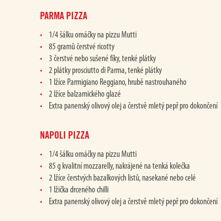
PARMA PIZZA
1/4 šálku omáčky na pizzu Mutti
85 gramů čerstvé ricotty
3 čerstvé nebo sušené fíky, tenké plátky
2 plátky prosciutto di Parma, tenké plátky
1 lžíce Parmigiano Reggiano, hrubě nastrouhaného
2 lžíce balzamického glazé
Extra panenský olivový olej a čerstvě mletý pepř pro dokončení
NAPOLI PIZZA
1/4 šálku omáčky na pizzu Mutti
85 g kvalitní mozzarelly, nakrájené na tenká kolečka
2 lžíce čerstvých bazalkových listů, nasekané nebo celé
1 lžička drceného chilli
Extra panenský olivový olej a čerstvě mletý pepř pro dokončení