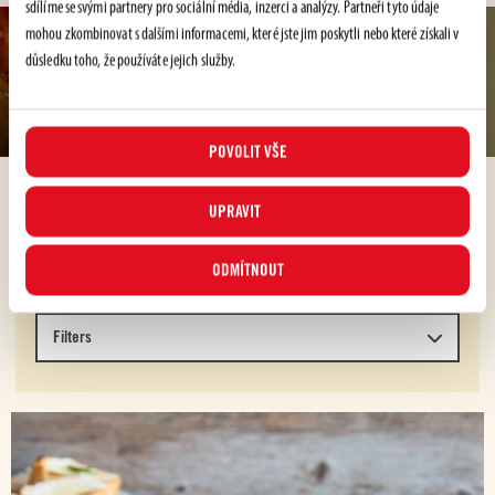
sdílíme se svými partnery pro sociální média, inzerci a analýzy. Partneři tyto údaje
mohou zkombinovat s dalšími informacemi, které jste jim poskytli nebo které získali v
Recepty
důsledku toho, že používáte jejich služby.
RECEPTY
POVOLIT VŠE
UPRAVIT
RECEPTY
ODMÍTNOUT
Filters