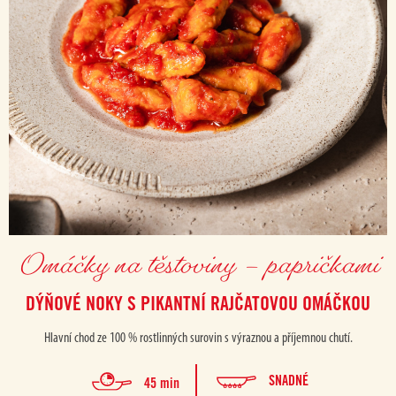
Omáčky na těstoviny – papričkami
DÝŇOVÉ NOKY S PIKANTNÍ RAJČATOVOU OMÁČKOU
Hlavní chod ze 100 % rostlinných surovin s výraznou a příjemnou chutí.
SNADNÉ
45 min