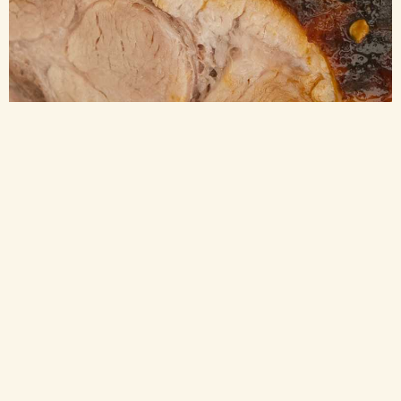
Doppio
PANENKA PEČENÁ V TROUBĚ S RAJČATY, MEDEM A
CHILLI
STŘEDNĚ TĚŽKÉ