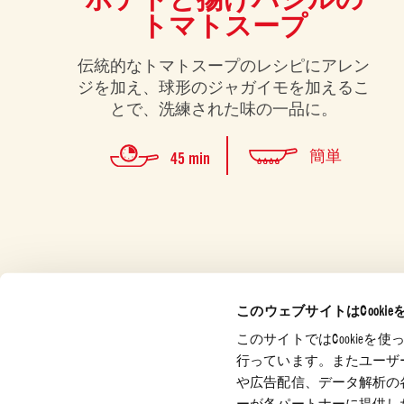
トマトスープ
伝統的なトマトスープのレシピにアレン
ジを加え、球形のジャガイモを加えるこ
とで、洗練された味の一品に。
簡単
45 min
このウェブサイトはCooki
このサイトではCookie
カスタマーサービ
企業情報
法的事
行っています。またユーザ
ス
バシー
や広告配信、データ解析の
認証
お問い合わせ
プライ
ーが各パートナーに提供し