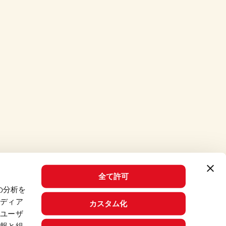
全て許可
の分析を
メディア
カスタム化
、ユーザ
© 2026 Mutti S.p.A. Industria Conserve Alimentari
情報と組