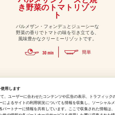
き野菜のトマトリゾッ
ト
パルメザン・フォンデュとジューシーな
野菜の香りでトマトの味を引き立てる、
風味豊かなクリーミーリゾットです。
簡単
30 min
eを使用します
を使って、ユーザーに合わせたコンテンツや広告の表示、トラフィック
項＆プライ
ーによるサイトの利用状況についても情報を収集し、ソーシャル
各パートナーに情報を共有しています。ここで収集された情報は
バシーポリ
た他の情報や各パートナーのサービスを使用した際に収集された