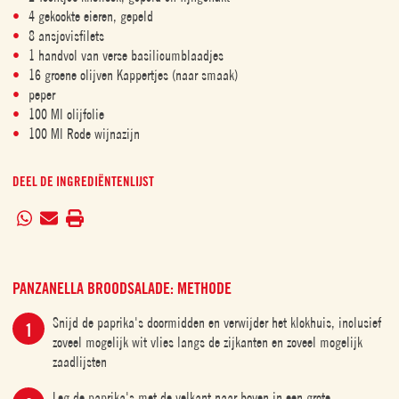
4 gekookte eieren, gepeld
8 ansjovisfilets
1 handvol van verse basilicumblaadjes
16 groene olijven Kappertjes (naar smaak)
peper
100 Ml olijfolie
100 Ml Rode wijnazijn
DEEL DE INGREDIËNTENLIJST
PANZANELLA BROODSALADE: METHODE
Snijd de paprika's doormidden en verwijder het klokhuis, inclusief
zoveel mogelijk wit vlies langs de zijkanten en zoveel mogelijk
zaadlijsten
Leg de paprika's met de velkant naar boven in een grote