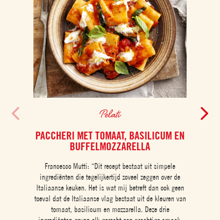
Pelati
PACCHERI MET TOMAAT, BASILICUM EN
KI
BUFFELMOZZARELLA
Ontdek
Francesco Mutti: “Dit recept bestaat uit simpele
Een 
ingrediënten die tegelijkertijd zoveel zeggen over de
bere
Italiaanse keuken. Het is wat mij betreft dan ook geen
t
toeval dat de Italiaanse vlag bestaat uit de kleuren van
verw
tomaat, basilicum en mozzarella. Deze drie
hee