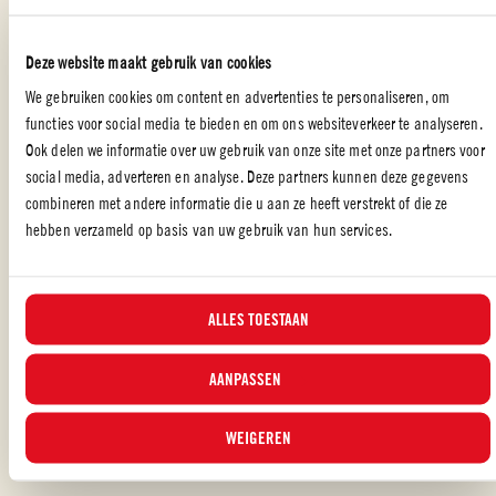
Doe de andere ingrediënten in de kom en schep voorzichtig om
Zet minstens 1 uur op een koele plaats voor het serveren van
Deze website maakt gebruik van cookies
panzanellabroodsalade
We gebruiken cookies om content en advertenties te personaliseren, om
functies voor social media te bieden en om ons websiteverkeer te analyseren.
Ook delen we informatie over uw gebruik van onze site met onze partners voor
social media, adverteren en analyse. Deze partners kunnen deze gegevens
RESTJES RECEPTEN
combineren met andere informatie die u aan ze heeft verstrekt of die ze
hebben verzameld op basis van uw gebruik van hun services.
Deze panzanella broodsalade is niet alleen smakelijk, maar ook veelzijdig,
ALLES TOESTAAN
ideaal voor een lichte lunch of als bijgerecht bij een maaltijd. De
combinatie van frisse groenten, hartig brood en een pittige dressing maakt
het een perfecte keuze voor elke gelegenheid. Laat de salade een uur
AANPASSEN
afkoelen voor het serveren voor de beste smaakbeleving!
...LEES MEER
WEIGEREN