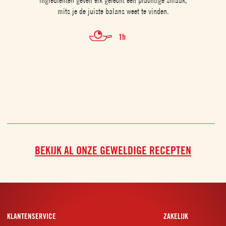
ingrediënten geven elk gerecht een prachtige smaak,
to
mits je de juiste balans weet te vinden.
1h
BEKIJK AL ONZE GEWELDIGE RECEPTEN
KLANTENSERVICE
ZAKELIJK