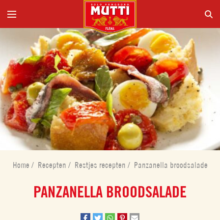
Home
/
Recepten
/
Restjes recepten
/
Panzanella broodsalade
PANZANELLA BROODSALADE