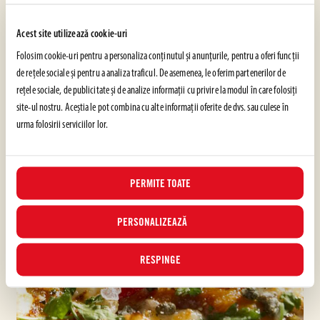
o concentrație de 30%, este dens ca textură și poate
Acest site utilizează cookie-uri
USOR
15 min
Folosim cookie-uri pentru a personaliza conținutul și anunțurile, pentru a oferi funcții
de rețele sociale și pentru a analiza traficul. De asemenea, le oferim partenerilor de
rețele sociale, de publicitate și de analize informații cu privire la modul în care folosiți
site-ul nostru. Aceștia le pot combina cu alte informații oferite de dvs. sau culese în
urma folosirii serviciilor lor.
PERMITE TOATE
PERSONALIZEAZĂ
RESPINGE