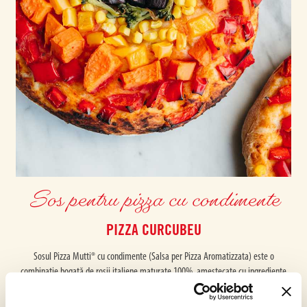
Sos pentru pizza cu condimente
PIZZA CURCUBEU
Sosul Pizza Mutti® cu condimente (Salsa per Pizza Aromatizzata) este o
combinație bogată de roșii italiene maturate 100%, amestecate cu ingrediente
tradiționale – busuioc aromat, oregano și ceapă. Se răspândește uniform peste
pizza, oferindu-i o aromă îmbietoare, o culoare strălucitoare și un gust bogat. Cu