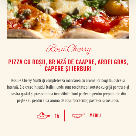
Rosii Cherry
PIZZA CU ROȘII, BR NZĂ DE CAAPRE, ARDEI GRAS,
CAPERE ȘI IERBURI
Rosiile Cherry Mutti îți completează mâncarea cu aroma lor bogată, dulce și
intensă. Ele cresc în sudul Italiei, unde sunt recoltate și sortate cu grijă pentru a-și
pastra gustul și prospețimea incredibile. Sunt perfecte pentru preparatele din
pește sau pentru a da aroma de roșii foccaciilor, pastelor și sosurilor.
MEDIU
1h