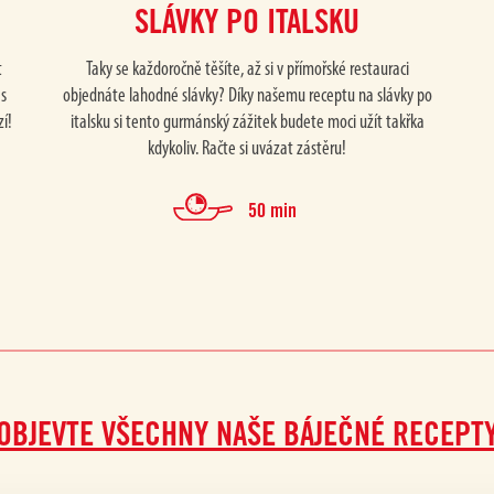
SLÁVKY PO ITALSKU
t
Taky se každoročně těšíte, až si v přímořské restauraci
ás
objednáte lahodné slávky? Díky našemu receptu na slávky po
í!
italsku si tento gurmánský zážitek budete moci užít takřka
kdykoliv. Račte si uvázat zástěru!
50 min
OBJEVTE VŠECHNY NAŠE BÁJEČNÉ RECEPT