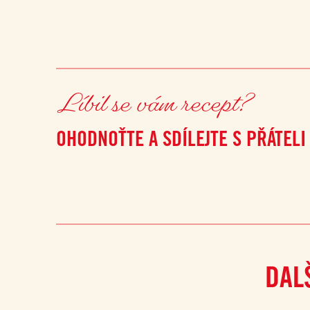
Líbil se vám recept?
OHODNOŤTE A SDÍLEJTE S PŘÁTELI
DAL