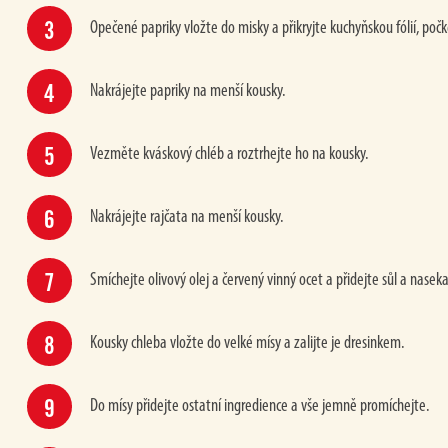
Opečené papriky vložte do misky a přikryjte kuchyňskou fólií, po
Nakrájejte papriky na menší kousky.
Vezměte kváskový chléb a roztrhejte ho na kousky.
Nakrájejte rajčata na menší kousky.
Smíchejte olivový olej a červený vinný ocet a přidejte sůl a nasek
Kousky chleba vložte do velké mísy a zalijte je dresinkem.
Do mísy přidejte ostatní ingredience a vše jemně promíchejte.