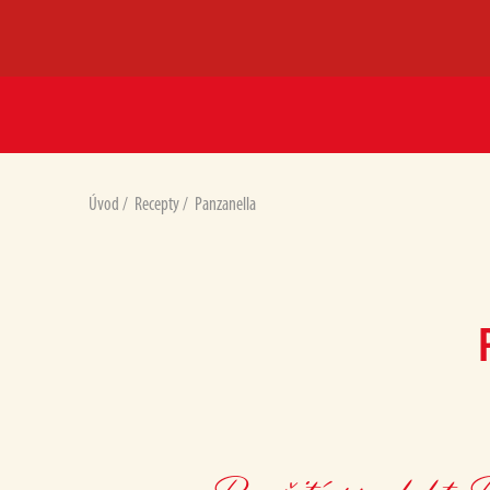
Úvod
/
Recepty
/
Panzanella