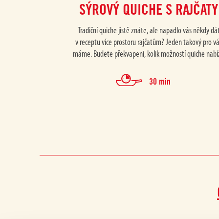
SÝROVÝ QUICHE S RAJČATY
Tradiční quiche jistě znáte, ale napadlo vás někdy dá
v receptu více prostoru rajčatům? Jeden takový pro v
máme. Budete překvapeni, kolik možností quiche nabíz
30 min