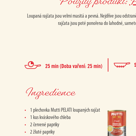
Použitý produkt:
P
Loupaná rajčata jsou velmi masitá a pevná. Nejdříve jsou odstran
rajčata jsou poté ponořena do lahodné, samet
25 min (Doba vaření: 25 min)
Ingredience
1 plechovka Mutti PELATI loupaných rajčat
1 kus kváskového chleba
2 červené papriky
2 žluté papriky