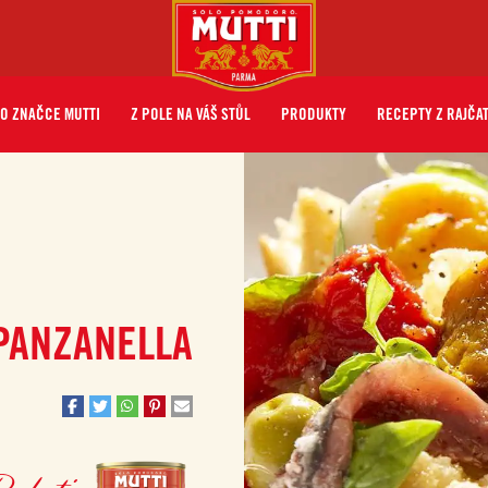
O ZNAČCE MUTTI
Z POLE NA VÁŠ STŮL
PRODUKTY
RECEPTY Z RAJČA
PANZANELLA