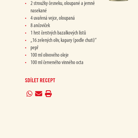
2 stroužky česneku, oloupané a jemně
nasekané
4 uvařená vejce, oloupaná
8 ančoviček
1 hrst čerstvých bazalkových listů
„16 zelených oliv, kapary (podle chuti)“
pepř
100 ml olivového oleje
100 ml červeného vinného octa
SDÍLET RECEPT