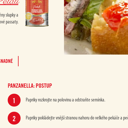
elati
ěny slupky a
ové passaty.
SNADNÉ
PANZANELLA: POSTUP
Papriky rozkrojte na polovinu a odstraňte semínka.
Papriky pokládejte vnější stranou nahoru do velkého pekáče a pečt