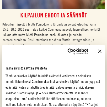
KILPAILUN EHDOT JA SÄÄNNÖT
Kilpailun järjestää Mutti Pomodoro ja kilpailuun voivat kilpailuaikana
15.2.-30.3.2022 osallistua kaikki Suomessa asuvat, luonnolliset henkilöt
lukuun ottamatta Mutti Pomodoron henkilökuntaa ja heidän
perheenjäseniään. Osallistuminen tapahtuu Muttin Instagramissa ja
Facebookissa kilpailupostauksessa lataamalla siihen kuva omasta
annoksesta, jossa olisit normaalisti käyttänyt tuoreita tomaatteja (kuten
toasti, salaatti, bruschetta jne) mutt nyt käytit Muttin tomaatteja.
Osallistuja antaa oikeuden käyttää kuvaa järjestäjän somekanavissa.
Tämä sivusto käyttää evästeitä
Mutti Pomodoro valitsee voittajan kilpailuajan päättymisen jälkeisellä
viikolla kaikkien kilpailuun kuvalla osallistuneiden kesken. Voittaja
Tämä verkkosivu käyttää teknisiä evästeitä verkkosivun selauksen
ilmoitetaan henkilökohtaisesti. Voittajaan otetaan yhteyttä yksityisviestillä.
mahdollistamiseksi. Suostumuksellasi verkkosivu käyttää muun tyyppisiä
Mikäli voittaja ei vastaa viestiin 14 vuorokauden kuluessa, valitaan uusi
evästeitä, kuten analyyttisiä evästeitä, valvoakseen ja arvioidakseen
voittaja, eikä edellisellä voittajalla ole enää oikeutta palkintoon. Palkinto,
sivuston suorituskykyä, ja – sekä Mutti-yrityksen että kolmannen
Mutti-tuotepaketti ja uusi ekslusiivinen jälkiruokareseptikirja toimitetaan
osapuolen –profilointievästeitä lähettääkseen mainoksia, mukaan
voittajan ilmoittamaa osoitetta lähimpänä olevaan Postiin tai
luettuna kohdennetut mainokset. Napsauttamalla näppäintä ”X” suljet