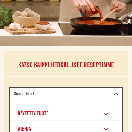
KATSO KAIKKI HERKULLISET RESEPTIMME
Suodattimet
KÄYTETTY TUOTE
ATERIA