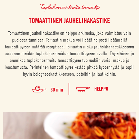
Tuplakonsentroitu tomaatti
TOMAATTINEN JAUHELIHAKASTIKE
Tomaattinen jauhelihakastike on helppo arkiruoka, joka valmistuu vain
puolessa tunnissa. Tomaatin makua voi lisätä helposti lisäämällä
tomaattipyreen määrää reseptissä. Tomaatin maku jauhelihakastikkeeseen
saadaan meidän tuplakonsentroidun tomaattipyreen avulla. Täyteläinen ja
aromikas tuplakonsentroitu tomaattipyree tuo ruokiin väriä, makua ja
koostumusta. Perinteinen tomaattipyree kestää pitkää kypsennystä ja sopii
hyvin bolognesekastikkeeseen, patoihin ja laatikoihin.
HELPPO
30 min