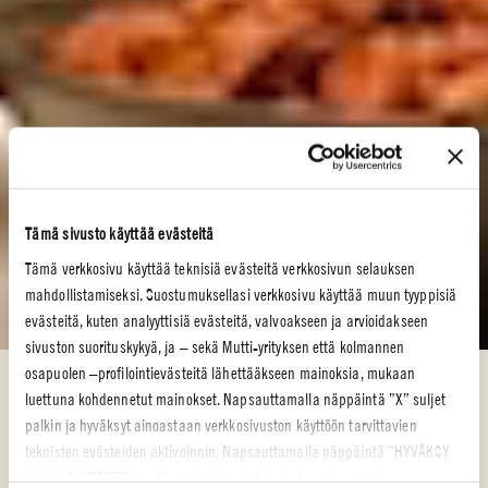
Tämä sivusto käyttää evästeitä
Tämä verkkosivu käyttää teknisiä evästeitä verkkosivun selauksen
mahdollistamiseksi. Suostumuksellasi verkkosivu käyttää muun tyyppisiä
evästeitä, kuten analyyttisiä evästeitä, valvoakseen ja arvioidakseen
sivuston suorituskykyä, ja – sekä Mutti-yrityksen että kolmannen
osapuolen –profilointievästeitä lähettääkseen mainoksia, mukaan
Tomaattireseptit
luettuna kohdennetut mainokset. Napsauttamalla näppäintä ”X” suljet
TOMAATTIRESEPTIT
palkin ja hyväksyt ainoastaan verkkosivuston käyttöön tarvittavien
teknisten evästeiden aktivoinnin. Napsauttamalla näppäintä ”HYVÄKSY
On aika tehdä jotain hyvää!
KAIKKI EVÄSTEET” hyväksyt kaikki evästeluokat, mukaan lukien