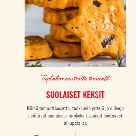
Tuplakonsentroitu tomaatti
SUOLAISET KEKSIT
Nämä tomaattisosetta, tuoksuvia yrttejä ja oliiveja
sisältävät suolaiset murokeksit sopivat loistavasti
alkupalaksi.