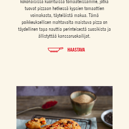
kokonaisissa kuorituissa tomaateissamme, jotka
tuovat pizzaan hetkessä kypsien tomaattien
voimakasta, täyteläistä makua. Tämä
poikkeuksellisen mahtavalta maistuva pizza on
täydellinen tapa nauttia perinteisestä suosikista ja
ällistyttää kanssaruokailijat.
HAASTAVA