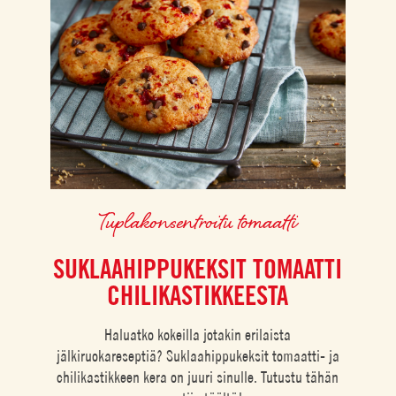
Tuplakonsentroitu tomaatti
SUKLAAHIPPUKEKSIT TOMAATTI
CHILIKASTIKKEESTA
Haluatko kokeilla jotakin erilaista
jälkiruokareseptiä? Suklaahippukeksit tomaatti- ja
chilikastikkeen kera on juuri sinulle. Tutustu tähän