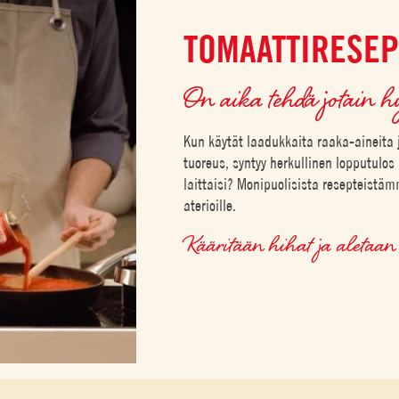
TOMAATTIRESEP
On aika tehdä jotain h
Kun käytät laadukkaita raaka-aineita 
tuoreus, syntyy herkullinen lopputulos
laittaisi? Monipuolisista resepteistämm
aterioille.
Kääritään hihat ja aleta