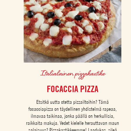
Italialainen pizzakastike
FOCACCIA PIZZA
Etsitkö uutta otetta pizzailtoihin? Tämä
focacciapizza on täydellinen yhdistelmä rapeaa,
ilmavaa taikinaa, jonka päällä on herkullisia,
raikkaita makuja. Vedet kielelle herauttavan maun
salaisuus? Pizzakastikkeemme! Laadukas, sileä