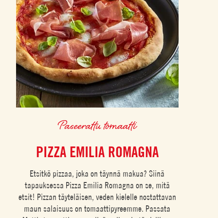
Paseerattu tomaatti
PIZZA EMILIA ROMAGNA
Etsitkö pizzaa, joka on täynnä makua? Siinä
tapauksessa Pizza Emilia Romagna on se, mitä
etsit! Pizzan täyteläisen, veden kielelle nostattavan
maun salaisuus on tomaattipyreemme. Passata