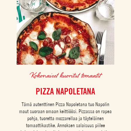
Kokonaiset kuoritut tomaatit
PIZZA NAPOLETANA
Tämä autenttinen Pizza Napoletana tuo Napolin
maut suoraan omaan keittiöösi. Pizzassa on rapea
pohja, tuoretta mozzarellaa ja täyteläinen
tomaattikastike. Annoksen salaisuus piilee