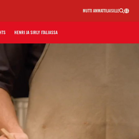
MUTTI AMMATTILAISILLE
HTS
HENRI JA SIRLY ITALIASSA