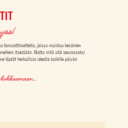
TIT
yvää!
ja tomaattituotteita, joissa maistuu kesäinen
 melkein itsestään. Mutta mitä sitä seuraavaksi
e löydät herkullisia ideoita kaikille päivän
an kokkaamaan…