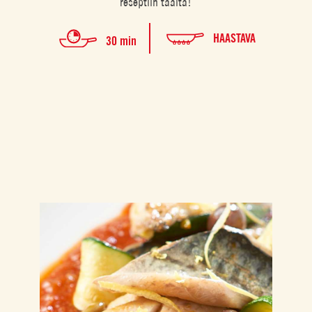
reseptiin täältä!
HAASTAVA
30 min