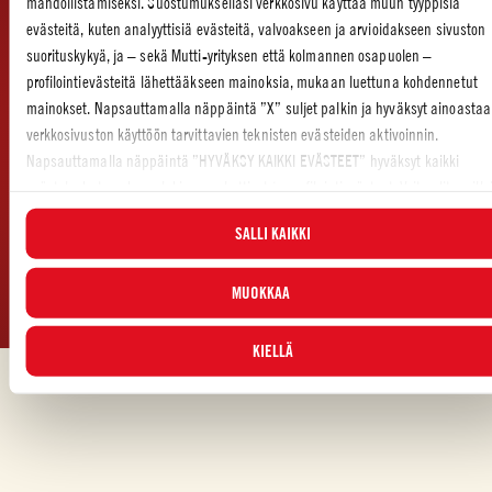
mahdollistamiseksi. Suostumuksellasi verkkosivu käyttää muun tyyppisiä
evästeitä, kuten analyyttisiä evästeitä, valvoakseen ja arvioidakseen sivuston
ASIAKASPALVELU
YRITYS
suorituskykyä, ja – sekä Mutti-yrityksen että kolmannen osapuolen –
profilointievästeitä lähettääkseen mainoksia, mukaan luettuna kohdennetut
Ota yhteyttä
Todistukset
mainokset. Napsauttamalla näppäintä ”X” suljet palkin ja hyväksyt ainoastaa
Eettiset säännöt
verkkosivuston käyttöön tarvittavien teknisten evästeiden aktivoinnin.
Whistleblowing
OIKEUDELLINEN HUOMAUTUS JA
Napsauttamalla näppäintä ”HYVÄKSY KAIKKI EVÄSTEET” hyväksyt kaikki
TIETOSUOJAILMOITUS
evästeluokat, mukaan lukien analyyttiset ja profilointievästeet. Voit valita millo
Yksityisyyssuoja
tahansa, mitkä evästeet hyväksyt, ja katsella päivitettyä evästeluetteloa
Cookie Policy – Cookie Settings
SALLI KAIKKI
”HALLINNOI”-painikkeesta. Lisätietoja varten tutustu
Evästekäytäntöömme
.
MUOKKAA
© 2026 Mutti S.p.A. Industria Conserve Alimentari
KIELLÄ