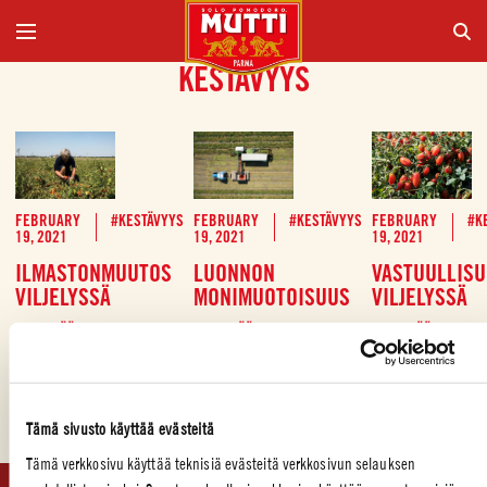
KESTÄVYYS
FEBRUARY
#KESTÄVYYS
FEBRUARY
#KESTÄVYYS
FEBRUARY
#K
19, 2021
19, 2021
19, 2021
ILMASTONMUUTOS
LUONNON
VASTUULLIS
VILJELYSSÄ
MONIMUOTOISUUS
VILJELYSSÄ
LUE LISÄÄ
LUE LISÄÄ
LUE LISÄÄ
MEIDÄN TAPAMME TOIMIA
Tämä sivusto käyttää evästeitä
Tämä verkkosivu käyttää teknisiä evästeitä verkkosivun selauksen