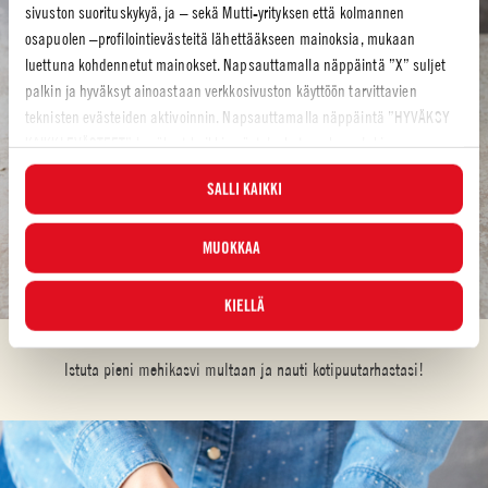
sivuston suorituskykyä, ja – sekä Mutti-yrityksen että kolmannen
osapuolen –profilointievästeitä lähettääkseen mainoksia, mukaan
luettuna kohdennetut mainokset. Napsauttamalla näppäintä ”X” suljet
palkin ja hyväksyt ainoastaan verkkosivuston käyttöön tarvittavien
teknisten evästeiden aktivoinnin. Napsauttamalla näppäintä ”HYVÄKSY
KAIKKI EVÄSTEET” hyväksyt kaikki evästeluokat, mukaan lukien
analyyttiset ja profilointievästeet. Voit valita milloin tahansa, mitkä
SALLI KAIKKI
evästeet hyväksyt, ja katsella päivitettyä evästeluetteloa ”HALLINNOI”-
painikkeesta. Lisätietoja varten tutustu
Evästekäytäntöömme
.
MUOKKAA
KIELLÄ
VAIHE 2
Istuta pieni mehikasvi multaan ja nauti kotipuutarhastasi!