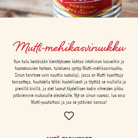
Mutti-mehikasviruukku
Kun halu kestävään kierrätykseen kohtaa intohimon kasveihin ja
huonekasvien hoitoon, tuloksena syntyy Mutti-mehikasviruukku.
Sinun tarvitsee vain nauttia ruokalaji, jossa on Mutti kuorittuja
tomaatteja, huuhdella tölkki huolellisesti ja täyttää se mullalla ja
pienillä kivillä, ja olet luonut täydellisen kodin vihreiden pikku
ystäviemme mukavalle oleskelulle. Nyt on sinun vuorosi, luo oma
Mutti-puutarhasi ja jaa se ystäviesi kanssa!