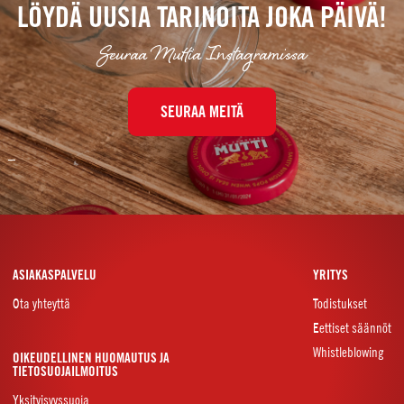
LÖYDÄ UUSIA TARINOITA JOKA PÄIVÄ!
Seuraa Muttia Instagramissa
SEURAA MEITÄ
–
ASIAKASPALVELU
YRITYS
Ota yhteyttä
Todistukset
Eettiset säännöt
Whistleblowing
OIKEUDELLINEN HUOMAUTUS JA
TIETOSUOJAILMOITUS
Yksityisyyssuoja