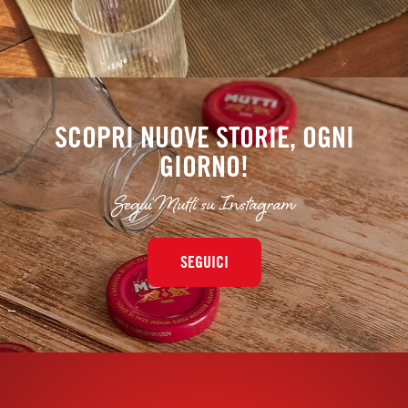
SCOPRI NUOVE STORIE, OGNI
GIORNO!
Segui Mutti su Instagram
SEGUICI
–