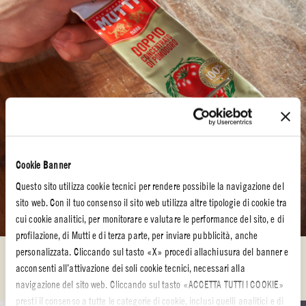
Cookie Banner
Questo sito utilizza cookie tecnici per rendere possibile la navigazione del
sito web. Con il tuo consenso il sito web utilizza altre tipologie di cookie tra
cui cookie analitici, per monitorare e valutare le performance del sito, e di
profilazione, di Mutti e di terza parte, per inviare pubblicità, anche
PASSO 2
personalizzata. Cliccando sul tasto «X» procedi allachiusura del banner e
acconsenti all’attivazione dei soli cookie tecnici, necessari alla
Scrivi un nome sul cartone e attaccalo con la colla al quadrato del tubetto.
navigazione del sito web. Cliccando sul tasto «ACCETTA TUTTI I COOKIE»
presti il consenso a tutte le categorie di cookie, inclusi quelli analitici e di