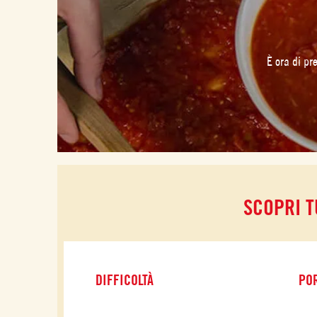
È ora di pr
SCOPRI T
DIFFICOLTÀ
POR