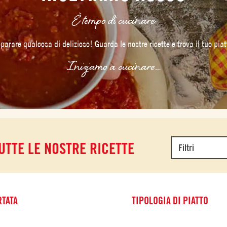
È tempo di cucinare
eparare qualcosa di delizioso! Guarda le nostre ricette e trova il tuo piatt
Iniziamo a cucinare…
UTTE LE NOSTRE RICETTE
Filtri
TATA
TIPOLOGIA DI PIATTO