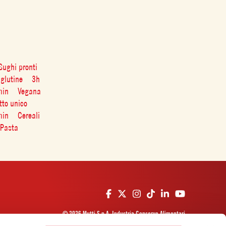
Sughi pronti
glutine
3h
min
Vegana
tto unico
min
Cereali
Pasta
© 2026 Mutti S.p.A. Industria Conserve Alimentari