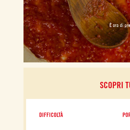
È ora di pr
SCOPRI T
DIFFICOLTÀ
POR