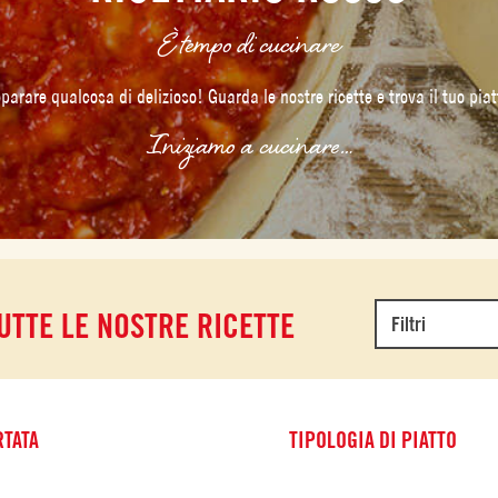
È tempo di cucinare
eparare qualcosa di delizioso! Guarda le nostre ricette e trova il tuo piatt
Iniziamo a cucinare…
UTTE LE NOSTRE RICETTE
Filtri
TATA
TIPOLOGIA DI PIATTO