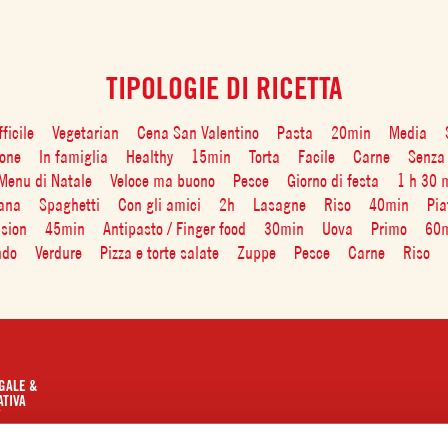
TIPOLOGIE DI RICETTA
fficile
Vegetarian
Cena San Valentino
Pasta
20min
Media
ione
In famiglia
Healthy
15min
Torta
Facile
Carne
Senza 
Menu di Natale
Veloce ma buono
Pesce
Giorno di festa
1 h 30 
iana
Spaghetti
Con gli amici
2h
Lasagne
Riso
40min
Pia
asion
45min
Antipasto / Finger food
30min
Uova
Primo
60
ndo
Verdure
Pizza e torte salate
Zuppe
Pesce
Carne
Riso
GALE &
TIVA
Y
olicy