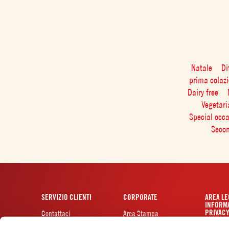
Natale
Di
prima colaz
Dairy free
Vegetar
Special occ
Seco
SERVIZIO CLIENTI
CORPORATE
AREA LE
INFORMA
PRIVAC
Contattaci
Area Stampa
Certificazioni
Privacy p