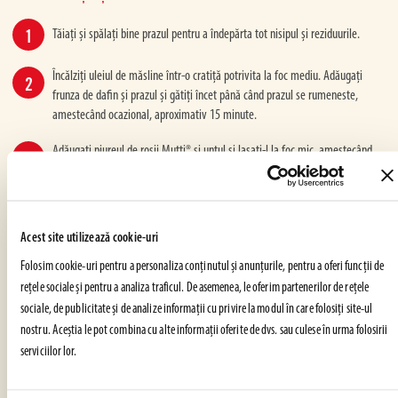
Tăiați și spălați bine prazul pentru a îndepărta tot nisipul și reziduurile.
Încălziți uleiul de măsline într-o cratiță potrivita la foc mediu. Adăugați
frunza de dafin și prazul și gătiți încet până când prazul se rumeneste,
amestecând ocazional, aproximativ 15 minute.
Adăugați piureul de roșii Mutti® și untul și lasati-l la foc mic, amestecând
pentru a topi untul. Se ia de pe foc și se amestecă smântâna și busuiocul.
Condimentati cu sare și piper. Serviți în cupe espresso sau în pahare mici,
garnisite cu busuioc tocat, Parmigiano Reggiano și crutoane crocante.
Acest site utilizează cookie-uri
Folosim cookie-uri pentru a personaliza conținutul și anunțurile, pentru a oferi funcții de
rețele sociale și pentru a analiza traficul. De asemenea, le oferim partenerilor de rețele
SUPE
,
BUCATARIE ITALIANA
,
APERITIVE
,
RAPID SI DELICIOS
sociale, de publicitate și de analize informații cu privire la modul în care folosiți site-ul
nostru. Aceștia le pot combina cu alte informații oferite de dvs. sau culese în urma folosirii
V-a plăcut rețeta?
serviciilor lor.
EXAMINAȚI ȘI PARTAJAȚI CU PRIETENII