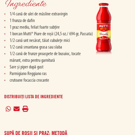
Ingrediente
1/4 cană de ulei de măsline extravirgin
1 frunza de dafin
1 praz mediu, feliat foarte subțire
1 borcan Mutti® Piure de roșii (24,5 oz./ 694 gr, Passata)
1/2 cană unt nesărat, tăiat cubulețe mici
1/2 cană smantana grasa sau slaba
1/2 cană de frunze proaspete de busuioc, tocate
mărunt, extra pentru garnitură
Sare și piper după gust
Parmigiano Reggiano ras
crutoane focaccia crocante
DISTRIBUIȚI LISTA DE INGREDIENTE
SUPĂ DE ROȘII ȘI PRAZ: METODĂ