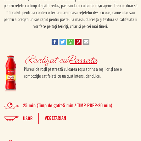
pentru rețete cu timp de gătit redus, păstrandu-si culoarea roșu aprins. Trebuie doar să
îl încălziți pentru a conferi o textură cremoasă rețetelor dvs. cu ouă, carne albă sau
pentru a pregăti un sos rapid pentru paste. La masă, dulceața și textura sa catifelată îi
vor face pe toți fericiți, chiar și pe cei mai tineri.
Realizat cu
Passata
Piureul de roșii păstrează culoarea roșu aprins a roșiilor și are o
compoziție catifelată cu un gust intens, dar dulce.
25 min (Timp de gatit:5 min / TIMP PREP:20 min)
VEGETARIAN
USOR