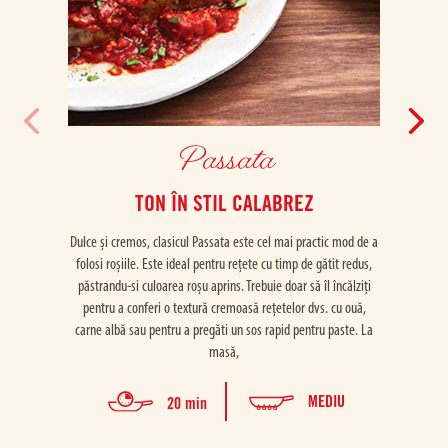
Passata
TON ÎN STIL CALABREZ
Dulce și cremos, clasicul Passata este cel mai practic mod de a
Dulce ș
folosi roșiile. Este ideal pentru rețete cu timp de gătit redus,
folosi
păstrandu-si culoarea roșu aprins. Trebuie doar să îl încălziți
păstra
pentru a conferi o textură cremoasă rețetelor dvs. cu ouă,
pent
carne albă sau pentru a pregăti un sos rapid pentru paste. La
carne 
masă,
MEDIU
20 min