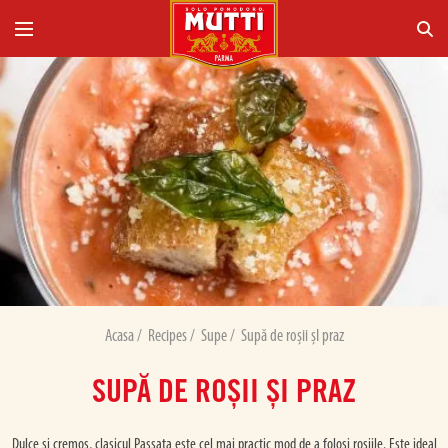
Acasa
/
Recipes
/
Supe
/
Supă de roșii șI praz
SUPĂ DE ROȘII ȘI PRAZ
Dulce și cremos, clasicul Passata este cel mai practic mod de a folosi roșiile. Este ideal