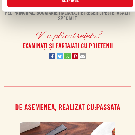
RESPINGE
FEL PRINCIPAL
,
BUCATARIE ITALIANA
,
PETRECERI
,
PESTE
,
OCAZII
SPECIALE
V-a plăcut rețeta?
EXAMINAȚI ȘI PARTAJAȚI CU PRIETENII
DE ASEMENEA, REALIZAT CU:PASSATA