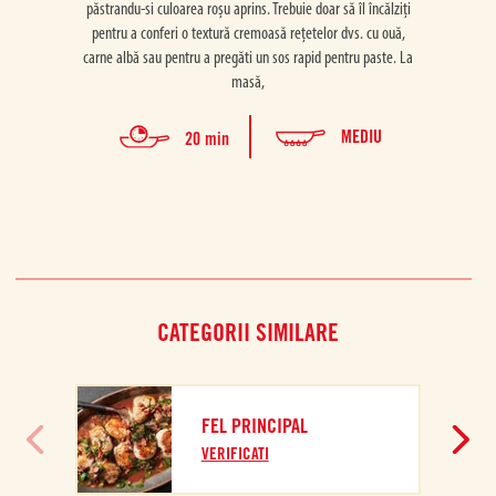
păstrandu-si culoarea roșu aprins. Trebuie doar să îl încălziți
păstra
pentru a conferi o textură cremoasă rețetelor dvs. cu ouă,
pent
carne albă sau pentru a pregăti un sos rapid pentru paste. La
carne 
masă,
MEDIU
20 min
CATEGORII SIMILARE
FEL PRINCIPAL
VERIFICATI