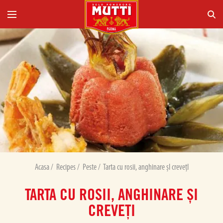
Acasa
/
Recipes
/
Peste
/
Tarta cu rosii, anghinare șI crevețI
TARTA CU ROSII, ANGHINARE ȘI
CREVEȚI