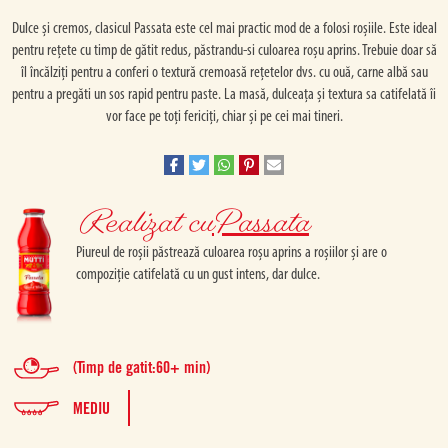
Dulce și cremos, clasicul Passata este cel mai practic mod de a folosi roșiile. Este ideal
pentru rețete cu timp de gătit redus, păstrandu-si culoarea roșu aprins. Trebuie doar să
îl încălziți pentru a conferi o textură cremoasă rețetelor dvs. cu ouă, carne albă sau
pentru a pregăti un sos rapid pentru paste. La masă, dulceața și textura sa catifelată îi
vor face pe toți fericiți, chiar și pe cei mai tineri.
Realizat cu
Passata
Piureul de roșii păstrează culoarea roșu aprins a roșiilor și are o
compoziție catifelată cu un gust intens, dar dulce.
(Timp de gatit:60+ min)
MEDIU