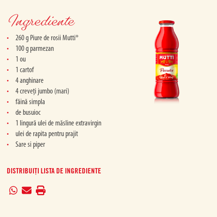
Ingrediente
260 g Piure de rosii Mutti®
100 g parmezan
1 ou
1 cartof
4 anghinare
4 creveți jumbo (mari)
făină simpla
de busuioc
1 lingură ulei de măsline extravirgin
ulei de rapita pentru prajit
Sare si piper
DISTRIBUIȚI LISTA DE INGREDIENTE