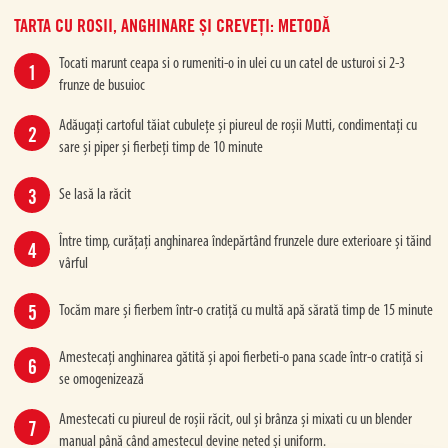
TARTA CU ROSII, ANGHINARE ȘI CREVEȚI: METODĂ
Tocati marunt ceapa si o rumeniti-o in ulei cu un catel de usturoi si 2-3
frunze de busuioc
Adăugați cartoful tăiat cubulețe și piureul de roșii Mutti, condimentați cu
sare și piper și fierbeți timp de 10 minute
Se lasă la răcit
Între timp, curățați anghinarea îndepărtând frunzele dure exterioare și tăind
vârful
Tocăm mare și fierbem într-o cratiță cu multă apă sărată timp de 15 minute
Amestecați anghinarea gătită și apoi fierbeti-o pana scade într-o cratiță si
se omogenizează
Amestecati cu piureul de roșii răcit, oul și brânza și mixati cu un blender
manual până când amestecul devine neted și uniform.