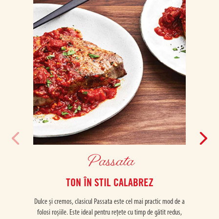
Passata
TON ÎN STIL CALABREZ
Dulce și cremos, clasicul Passata este cel mai practic mod de a
Dulce ș
folosi roșiile. Este ideal pentru rețete cu timp de gătit redus,
folosi