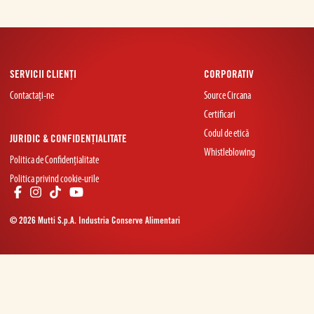
SERVICII CLIENȚI
CORPORATIV
Contactați-ne
Source Circana
Certificari
Codul de etică
JURIDIC & CONFIDENȚIALITATE
Whistleblowing
Politica de Confidențialitate
Politica privind cookie-urile
© 2026 Mutti S.p.A. Industria Conserve Alimentari