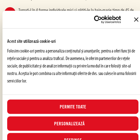
Turnati-l în 4 forme individuale mici și gătiți-le la bain-marie timp de 45 de
minute la 140 ° C (285 ° F)
Pentru a verifica preparatul, testați cu o scobitoare
Acest site utilizează cookie-uri
Tăiați anghinarea rămasă și prăjiți-o în ulei de rapita în clocot
Folosim cookie-uri pentru a personaliza conținutul și anunțurile, pentru a oferi funcții de
rețele sociale și pentru a analiza traficul. De asemenea, le oferim partenerilor de rețele
Shell shrimp, flour well and fry in canola oil
sociale, de publicitate și de analize informații cu privire la modul în care folosiți site-ul
nostru. Aceștia le pot combina cu alte informații oferite de dvs. sau culese în urma folosirii
serviciilor lor.
Decojiti creveții, dati-i prin faina și prajiti-i în ulei de rapiță
Pe fiecare farfurie întindeți un strat de pastă de anghinare și așezați tarta în
centru
PERMITE TOATE
Decorati cu creveții prăjiți și feliile de anghinare
PERSONALIZEAZĂ