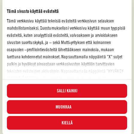
täytteitä sisältävä leipä sopii loistavasti lounaaksi tai hauskaksi
illallisevääksi.
Tämä sivusto käyttää evästeitä
Tämä verkkosivu käyttää teknisiä evästeitä verkkosivun selauksen
HELPPO
2h
mahdollistamiseksi. Suostumuksellasi verkkosivu käyttää muun tyyppisiä
evästeitä, kuten analyyttisiä evästeitä, valvoakseen ja arvioidakseen
sivuston suorituskykyä, ja – sekä Mutti-yrityksen että kolmannen
osapuolen –profilointievästeitä lähettääkseen mainoksia, mukaan
luettuna kohdennetut mainokset. Napsauttamalla näppäintä ”X” suljet
palkin ja hyväksyt ainoastaan verkkosivuston käyttöön tarvittavien
teknisten evästeiden aktivoinnin. Napsauttamalla näppäintä ”HYVÄKSY
KAIKKI EVÄSTEET” hyväksyt kaikki evästeluokat, mukaan lukien
analyyttiset ja profilointievästeet. Voit valita milloin tahansa, mitkä
SALLI KAIKKI
evästeet hyväksyt, ja katsella päivitettyä evästeluetteloa ”HALLINNOI”-
painikkeesta. Lisätietoja varten tutustu
Evästekäytäntöömme
.
MUOKKAA
KIELLÄ