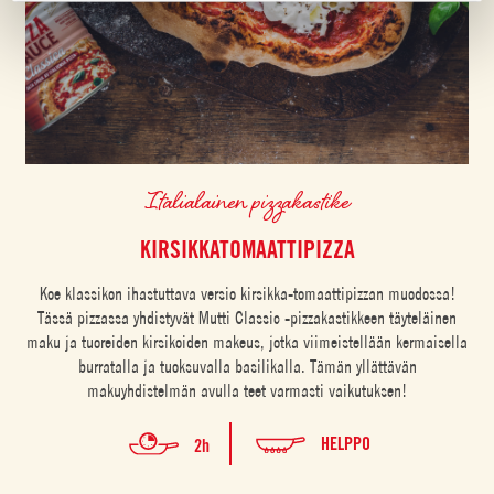
Italialainen pizzakastike
KIRSIKKATOMAATTIPIZZA
Koe klassikon ihastuttava versio kirsikka-tomaattipizzan muodossa!
Tässä pizzassa yhdistyvät Mutti Classic -pizzakastikkeen täyteläinen
maku ja tuoreiden kirsikoiden makeus, jotka viimeistellään kermaisella
burratalla ja tuoksuvalla basilikalla. Tämän yllättävän
makuyhdistelmän avulla teet varmasti vaikutuksen!
HELPPO
2h