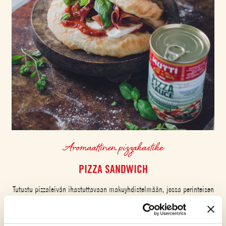
Aromaattinen pizzakastike
PIZZA SANDWICH
Tutustu pizzaleivän ihastuttavaan makuyhdistelmään, jossa perinteisen
pizzan suussasulavat ainekset on koottu helposti mukaan otettavaan
kuoreen. Tämä pehmeä, kullanruskea ja runsaasti Muttin Aromatic-
pizzakastikkeen antamaa tuoreiden tomaattien makua ja herkullisia