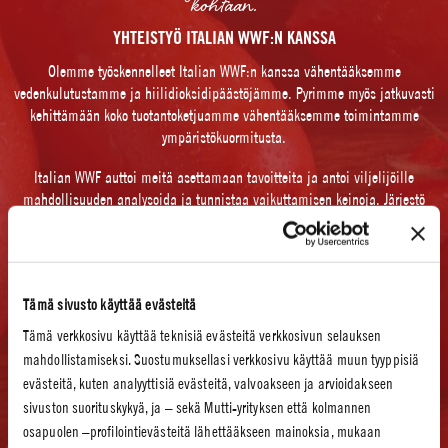
kohtaan.
YHTEISTYÖ ITALIAN WWF:N KANSSA
Olemme työskennelleet Italian WWF:n kanssa vähentääksemme
vedenkulutustamme ja hiilidioksidipäästöjämme. Pyrimme myös jatkuvasti
kehittämään koko tuotantoketjuamme vähentääksemme toimintamme
ympäristökuormitusta.
Italian WWF auttoi meitä asettamaan tavoitteita ja antoi viljelijöille
mahdollisuuden analysoida ja tunnistaa vaikuttamisen keinoja. Järjestö
suositteli meitä käyttämään maaperän kosteutta mittaavia tunnistimia,
joiden avulla saimme hyödyllistä tietoa tehokkaasta vedenkäytöstä.
Mutti sijoitti teknologiaan, koulutukseen sekä maanviljelijöiden ja
Tämä sivusto käyttää evästeitä
maanviljelyjärjestöjen tekniseen tukemiseen. Viiden vuoden yhteisprojektin
jälkeen olemme yhä sitoutuneita pienentämään ympäristövaikutuksiamme ja
Tämä verkkosivu käyttää teknisiä evästeitä verkkosivun selauksen
etsimme jatkuvasti uusia keinoja tuotantomme kestävyyden parantamiseksi.
mahdollistamiseksi. Suostumuksellasi verkkosivu käyttää muun tyyppisiä
evästeitä, kuten analyyttisiä evästeitä, valvoakseen ja arvioidakseen
sivuston suorituskykyä, ja – sekä Mutti-yrityksen että kolmannen
TULOKSET:
osapuolen –profilointievästeitä lähettääkseen mainoksia, mukaan