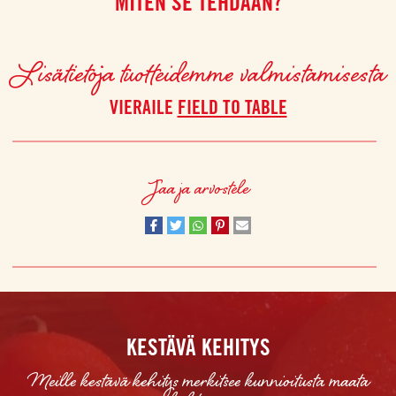
MITEN SE TEHDÄÄN?
Lisätietoja tuotteidemme valmistamisesta
VIERAILE
FIELD TO TABLE
Jaa ja arvostele
KESTÄVÄ KEHITYS
Meille kestävä kehitys merkitsee kunnioitusta maata