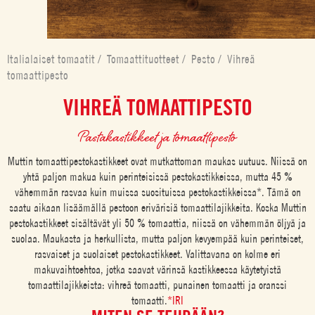
Italialaiset tomaatit
/
Tomaattituotteet
/
Pesto
/
Vihreä
tomaattipesto
VIHREÄ TOMAATTIPESTO
Pastakastikkeet ja tomaattipesto
Muttin tomaattipestokastikkeet ovat mutkattoman maukas uutuus. Niissä on
yhtä paljon makua kuin perinteisissä pestokastikkeissa, mutta 45 %
vähemmän rasvaa kuin muissa suosituissa pestokastikkeissa*. Tämä on
saatu aikaan lisäämällä pestoon erivärisiä tomaattilajikkeita. Koska Muttin
pestokastikkeet sisältävät yli 50 % tomaattia, niissä on vähemmän öljyä ja
suolaa. Maukasta ja herkullista, mutta paljon kevyempää kuin perinteiset,
rasvaiset ja suolaiset pestokastikkeet. Valittavana on kolme eri
makuvaihtoehtoa, jotka saavat värinsä kastikkeessa käytetyistä
tomaattilajikkeista: vihreä tomaatti, punainen tomaatti ja oranssi
tomaatti.
*IRI