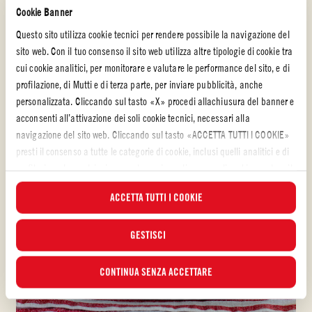
5 minuti
Cookie Banner
Questo sito utilizza cookie tecnici per rendere possibile la navigazione del
sito web. Con il tuo consenso il sito web utilizza altre tipologie di cookie tra
cui cookie analitici, per monitorare e valutare le performance del sito, e di
profilazione, di Mutti e di terza parte, per inviare pubblicità, anche
personalizzata. Cliccando sul tasto «X» procedi allachiusura del banner e
acconsenti all’attivazione dei soli cookie tecnici, necessari alla
navigazione del sito web. Cliccando sul tasto «ACCETTA TUTTI I COOKIE»
presti il consenso a tutte le categorie di cookie, inclusi quelli analitici e di
profilazione. In qualsiasi momento puoi scegliere a quali cookie prestare il
consenso e visualizzare l’elenco aggiornato dei cookie attraverso il
ACCETTA TUTTI I COOKIE
pulsante “GESTISCI”. Per maggiori informazioni, ti invitiamo a leggere la
nostra
Cookie Policy
.
GESTISCI
CONTINUA SENZA ACCETTARE