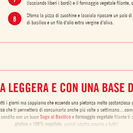
(lasciando liberi i bordi) e il formaggio vegetale filante, 
Sforna la pizza di zucchine e lasciala riposare un paio di
di basilico e un filo d'olio extra vergine d'oliva.
MA LEGGERA E CON UNA BASE 
tti i giorni ma sappiamo che essendo una pietanza molto sostanziosa 
osa
che ti permetterà di consumarla anche più volte a settimana…come
e condita con un buon
Sugo al Basilico
e
formaggio vegetale
filante ti 
glutine
e
100% vegetale
, quindi adatta proprio a tutti!