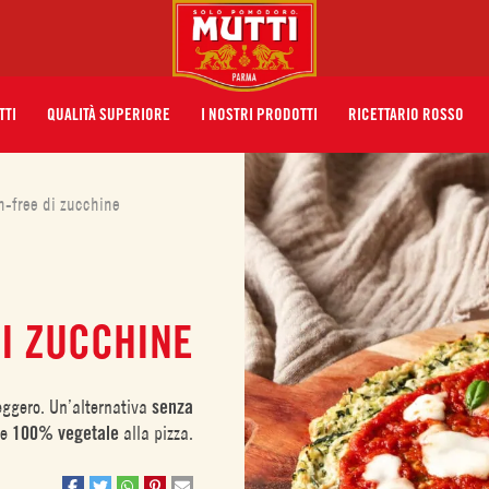
TTI
QUALITÀ SUPERIORE
I NOSTRI PRODOTTI
RICETTARIO ROSSO
n-free di zucchine
DI ZUCCHINE
leggero. Un’alternativa
senza
e
100% vegetale
alla pizza.