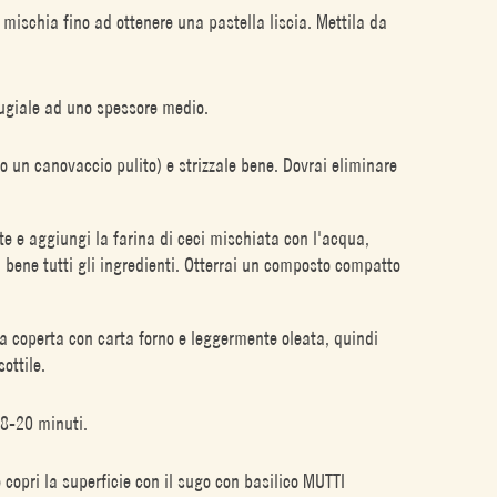
i mischia fino ad ottenere una pastella liscia. Mettila da
ttugiale ad uno spessore medio.
(o un canovaccio pulito) e strizzale bene. Dovrai eliminare
nte e aggiungi la farina di ceci mischiata con l'acqua,
bene tutti gli ingredienti. Otterrai un composto compatto
ia coperta con carta forno e leggermente oleata, quindi
ottile.
18-20 minuti.
 copri la superficie con il sugo con basilico MUTTI