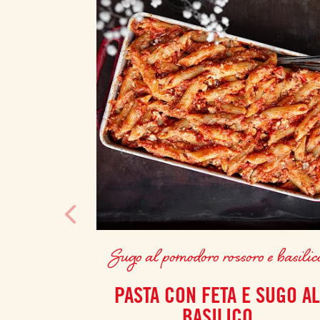
Sugo al pomodoro rossoro e basilic
PASTA CON FETA E SUGO A
BASILICO