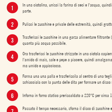
In una ciotolina, unisci la farina di ceci e l'acqua, quind
parte.
Pulisci le zucchine e privale delle estremità, quindi gra
Trasferisci le zucchine in una garza alimentare filtrante 
quanta più acqua possibile.
Ora trasferisci le zucchine strizzate in una ciotola capie
l'amido di mais, sale e pepe a piacere, quindi amalgama 
ma umido e appiccicoso.
Forma una una palla e trasferiscila al centro di una tegl
schiacciala con la punta delle dita per formare un disco s
Inforna in forno statico preriscaldato a 220°C per circa 
Passato il tempo necessario, sforna il disco di zucchine e