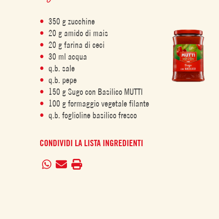
350 g zucchine
20 g amido di mais
20 g farina di ceci
30 ml acqua
q.b. sale
q.b. pepe
150 g Sugo con Basilico MUTTI
100 g formaggio vegetale filante
q.b. foglioline basilico fresco
CONDIVIDI LA LISTA INGREDIENTI