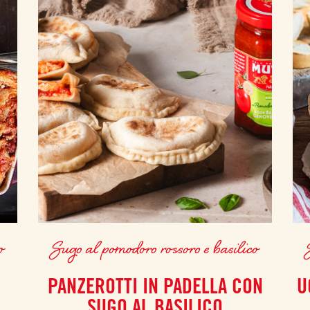
o
Sugo al pomodoro rossoro e basilico
L
PANZEROTTI IN PADELLA CON
U
SUGO AL BASILICO