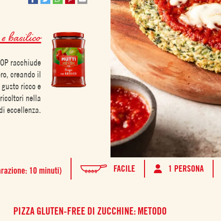
e basilico
DOP racchiude
ro, creando il
 gusto ricco e
icoltori nella
di eccellenza.
FACILE
1 PERSONA
arazione: 10 minuti)
PIZZA GLUTEN-FREE DI ZUCCHINE: METODO