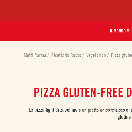
IL MONDO MU
Mutti Parma
/
Ricettario Rosso
/
Vegetarian
/
Pizza glute
PIZZA GLUTEN-FREE 
La
pizza light di zucchine
è un piatto unico sfizioso e 
glutine