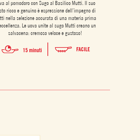
va al pomodoro con Sugo al Basilico Mutti. Il suo
Un piat
sto ricco e genuino è espressione dell’impegno di
ti nella selezione accurata di una materia prima
2
 eccellenza. Le uova unite al sugo Mutti creano un
salvacena: cremoso veloce e gustoso!
FACILE
15 minuti