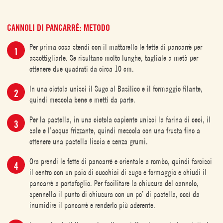
CANNOLI DI PANCARRÈ: METODO
Per prima cosa stendi con il mattarello le fette di pancarrè per
assottigliarle. Se risultano molto lunghe, tagliale a metà per
ottenere due quadrati da circa 10 cm.
In una ciotola unisci il Sugo al Basilico e il formaggio filante,
quindi mescola bene e metti da parte.
Per la pastella, in una ciotola capiente unisci la farina di ceci, il
sale e l’acqua frizzante, quindi mescola con una frusta fino a
ottenere una pastella liscia e senza grumi.
Ora prendi le fette di pancarrè e orientale a rombo, quindi farcisci
il centro con un paio di cucchiai di sugo e formaggio e chiudi il
pancarrè a portafoglio. Per facilitare la chiusura del cannolo,
spennella il punto di chiusura con un po’ di pastella, così da
inumidire il pancarrè e renderlo più aderente.