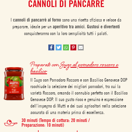
CANNOLI DI PANCARRÈ
I
cannoli di pancarrè al forno
sono una ricetta sfiziosa e veloce da
preparare, ideale per un
aperitivo tra amici
.
Gustosi e divertenti
conquisteranno con la loro semplicità tutti i palati.
Preparato con
Sugo al pomodoro rossoro e
basilico
Il Sugo con Pomodoro Rossoro e con Basilico Genovese DOP
racchiude la selezione dei migliori pomodori, tra cui la
varietà Rossoro, creando il connubio perfetto con il Basilico
Genovese DOP. Il suo gusto ricco e genuino è espressione
dell’impegno di Mutti e dei suoi agricoltori nella selezione
accurata di una materia prima di eccellenza.
30 minuti (Tempo di cottura: 20 minuti /
Preparazione: 10 minuti)