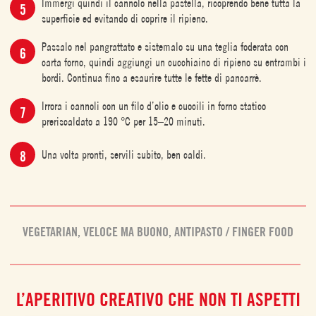
Immergi quindi il cannolo nella pastella, ricoprendo bene tutta la
superficie ed evitando di coprire il ripieno.
Passalo nel pangrattato e sistemalo su una teglia foderata con
carta forno, quindi aggiungi un cucchiaino di ripieno su entrambi i
bordi. Continua fino a esaurire tutte le fette di pancarrè.
Irrora i cannoli con un filo d’olio e cuocili in forno statico
preriscaldato a 190 °C per 15–20 minuti.
Una volta pronti, servili subito, ben caldi.
VEGETARIAN
,
VELOCE MA BUONO
,
ANTIPASTO / FINGER FOOD
L’APERITIVO CREATIVO CHE NON TI ASPETTI