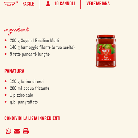
10 CANNOLI
VEGETARIANA
FACILE
ingredienti
280 g Sugo al Basilico Mutti
140 g formaggio filante (a tua scelta)
5 fette pancarrè lunghe
PANATURA
120 g farina di ceci
200 ml acqua frizzante
1 pizzico sale
q.b. pangrattato
CONDIVIDI LA LISTA INGREDIENTI