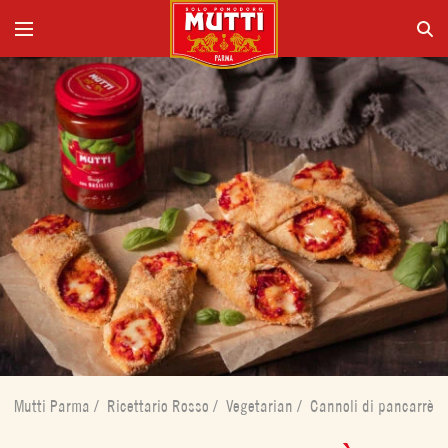
Mutti Parma
/
Ricettario Rosso
/
Vegetarian
/
Cannoli di pancarrè