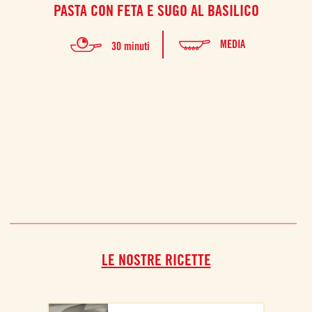
PASTA CON FETA E SUGO AL BASILICO
PAN
MEDIA
30 minuti
Sfiz
pre
LE NOSTRE RICETTE