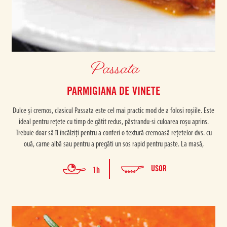
Passata
PARMIGIANA DE VINETE
Dulce și cremos, clasicul Passata este cel mai practic mod de a folosi roșiile. Este
ideal pentru rețete cu timp de gătit redus, păstrandu-si culoarea roșu aprins.
Trebuie doar să îl încălziți pentru a conferi o textură cremoasă rețetelor dvs. cu
ouă, carne albă sau pentru a pregăti un sos rapid pentru paste. La masă,
USOR
1h