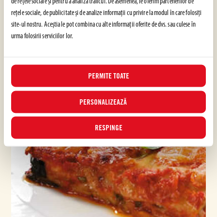
de rețele sociale și pentru a analiza traficul. De asemenea, le oferim partenerilor de
rețele sociale, de publicitate și de analize informații cu privire la modul în care folosiți
USOR
30 min
site-ul nostru. Aceștia le pot combina cu alte informații oferite de dvs. sau culese în
urma folosirii serviciilor lor.
PERMITE TOATE
PERSONALIZEAZĂ
RESPINGE