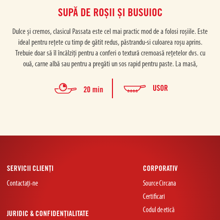
SUPĂ DE ROȘII ȘI BUSUIOC
Dulce și cremos, clasicul Passata este cel mai practic mod de a folosi roșiile. Este
ideal pentru rețete cu timp de gătit redus, păstrandu-si culoarea roșu aprins.
Trebuie doar să îl încălziți pentru a conferi o textură cremoasă rețetelor dvs. cu
ouă, carne albă sau pentru a pregăti un sos rapid pentru paste. La masă,
USOR
20 min
SERVICII CLIENȚI
CORPORATIV
Contactați-ne
Source Circana
Certificari
Codul de etică
JURIDIC & CONFIDENȚIALITATE