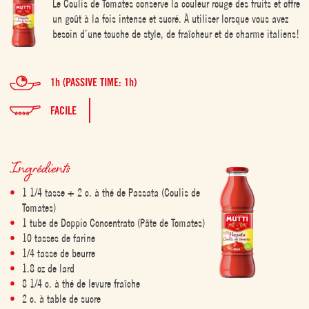
Le Coulis de Tomates conserve la couleur rouge des fruits et offre
un goût à la fois intense et sucré. À utiliser lorsque vous avez
besoin d’une touche de style, de fraîcheur et de charme italiens!
1h (PASSIVE TIME: 1h)
FACILE
Ingrédients
1 1/4 tasse + 2 c. à thé de Passata (Coulis de
Tomates)
1 tube de Doppio Concentrato (Pâte de Tomates)
10 tasses de farine
1/4 tasse de beurre
1.8 oz de lard
8 1/4 c. à thé de levure fraîche
2 c. à table de sucre