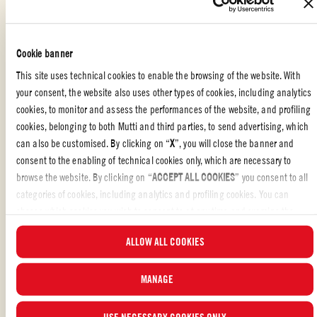
Laissez la pâte lever pendant au moins une heure, puis étalez-la
sur une plaque à pâtisserie, recouvrez-la d’un linge et laissez-la
lever encore 30 minutes
Cookie banner
This site uses technical cookies to enable the browsing of the website. With
Faites-la cuire au four à 180 °C (350 °F) pendant 40 minutes
your consent, the website also uses other types of cookies, including analytics
cookies, to monitor and assess the performances of the website, and profiling
Dans une casserole, faites cuire la Passata (Coulis de Tomates)
cookies, belonging to both Mutti and third parties, to send advertising, which
avec le poireau et le basilic
can also be customised. By clicking on “
X
”, you will close the banner and
Ajoutez le Doppio Concentrato (Pâte de Tomate) et quelques
consent to the enabling of technical cookies only, which are necessary to
cuillérées d’eau
browse the website. By clicking on “
ACCEPT ALL COOKIES
” you consent to all
categories of cookies, including analytics and profiling cookies. You can
Une fois que le pain stria est prêt, versez de la sauce tomate sur le
choose which cookies you wish to consent to at any time and examine the
dessus, puis faites-le cuire au four encore 10 minutes
updated list of cookies by clicking on “
MANAGE
”. For more information, please
ALLOW ALL COOKIES
read our
Cookie Policy
.
À servir chaud
MANAGE