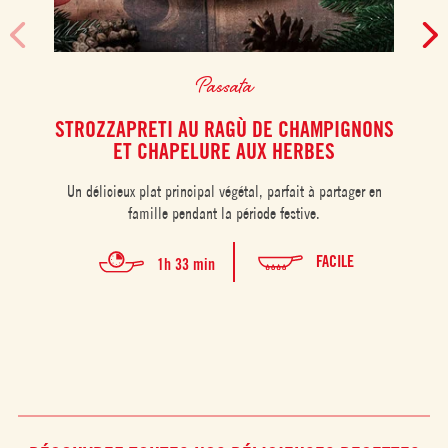
Passata
STROZZAPRETI AU RAGÙ DE CHAMPIGNONS
M
ET CHAPELURE AUX HERBES
Un délicieux plat principal végétal, parfait à partager en
U
famille pendant la période festive.
r
feui
à l
FACILE
1h 33 min
de 