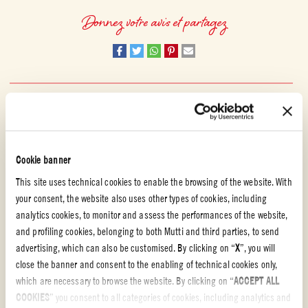
Donnez votre avis et partagez
DURABILITÉ
Pour nous, durabilité est synonyme de respect de la terre
Cookie banner
COOPÉRATION AVEC LE WWF
This site uses technical cookies to enable the browsing of the website. With
Mutti a travaillé en étroite collaboration avec le WWF Italie afin d’aider les
your consent, the website also uses other types of cookies, including
agriculteurs à trouver des manières durables de réduire leur consommation
analytics cookies, to monitor and assess the performances of the website,
d’eau et leurs émissions de CO2. Le WWF italien a non seulement fixé des
and profiling cookies, belonging to both Mutti and third parties, to send
objectifs, mais il a également permis aux agriculteurs d’analyser et
advertising, which can also be customised. By clicking on “
X
”, you will
d’examiner les données obtenues afin d’identifier les mesures qu’ils
close the banner and consent to the enabling of technical cookies only,
pouvaient prendre. L’organisation a par exemple recommandé d’utiliser des
which are necessary to browse the website. By clicking on “
ACCEPT ALL
capteurs spéciaux qui mesurent l’humidité du sol et donnent des
COOKIES
” you consent to all categories of cookies, including analytics and
informations utiles pour rationaliser la consommation d’eau.