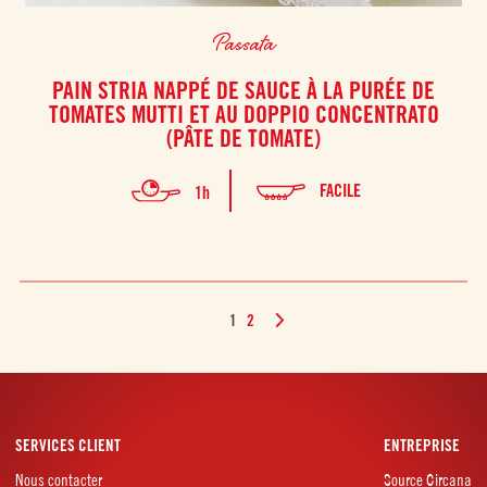
Passata
PAIN STRIA NAPPÉ DE SAUCE À LA PURÉE DE
TOMATES MUTTI ET AU DOPPIO CONCENTRATO
(PÂTE DE TOMATE)
FACILE
1h
1
2
SERVICES CLIENT
ENTREPRISE
Nous contacter
Source Circana