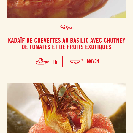
Polpa
KADAÏF DE CREVETTES AU BASILIC AVEC CHUTNEY
DE TOMATES ET DE FRUITS EXOTIQUES
MOYEN
1h