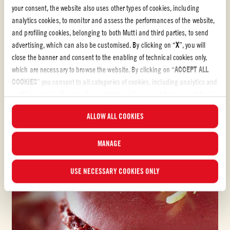
your consent, the website also uses other types of cookies, including
analytics cookies, to monitor and assess the performances of the website,
Passata
and profiling cookies, belonging to both Mutti and third parties, to send
advertising, which can also be customised. By clicking on “
X
”, you will
SAPINS FEUILLETÉS À LA TOMATE
close the banner and consent to the enabling of technical cookies only,
which are necessary to browse the website. By clicking on “
ACCEPT ALL
De délicieux petits sapins de Noël préparés avec de la pâte feuilletée et
COOKIES
” you consent to all categories of cookies, including analytics and
une garniture de purée de tomates. L’apéritif parfait à partager en
profiling cookies. You can choose which cookies you wish to consent to at
famille pendant la période festive !
any time and examine the updated list of cookies by clicking on
ALLOW ALL COOKIES
“
MANAGE
”. For more information, please read our
Cookie Policy
.
FACILE
30 min
MANAGE
USE NECESSARY COOKIES ONLY