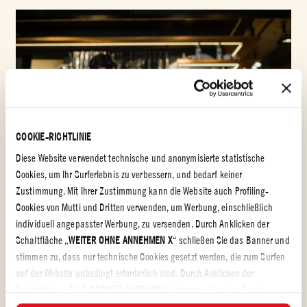
COOKIE-RICHTLINIE
Diese Website verwendet technische und anonymisierte statistische
Cookies, um Ihr Surferlebnis zu verbessern, und bedarf keiner
Zustimmung. Mit Ihrer Zustimmung kann die Website auch Profiling-
Cookies von Mutti und Dritten verwenden, um Werbung, einschließlich
APRIL 5, 2022
EVENTS
individuell angepasster Werbung, zu versenden. Durch Anklicken der
MUTTI SUCHT DEN GOLDENEN TOMATENKOCH 2020
Schaltfläche „
WEITER OHNE ANNEHMEN X
“ schließen Sie das Banner und
ERFAHREN SIE MEHR
stimmen zu, dass nur technische Cookies gesetzt werden, die zum Surfen
auf der Website unbedingt erforderlich sind. Durch Anklicken der
Schaltfläche „
ALLE COOKIES ANNEHMEN
“ stimmen Sie allen Cookie-
Kategorien zu, einschließlich Analyse- und Profiling-Cookies. Durch Klick