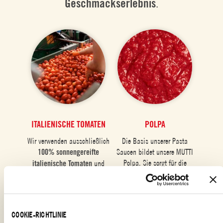
Geschmackserlebnis
.
ITALIENISCHE TOMATEN
POLPA
Wir verwenden ausschließlich
Die Basis unserer Pasta
100% sonnengereifte
Saucen bildet unsere MUTTI
Polpa. Sie sorgt für die
italienische Tomaten
und
rustikale Textur
und die
wählen diese in einem
Geschmacksintensität
unserer
strengen Verfahren nach
unseren
hohen
Pasta Saucen.
Qualitätsstandards aus
.
COOKIE-RICHTLINIE