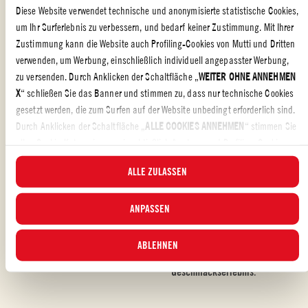
Diese Website verwendet technische und anonymisierte statistische Cookies,
um Ihr Surferlebnis zu verbessern, und bedarf keiner Zustimmung. Mit Ihrer
Zustimmung kann die Website auch Profiling-Cookies von Mutti und Dritten
verwenden, um Werbung, einschließlich individuell angepasster Werbung,
zu versenden. Durch Anklicken der Schaltfläche „
WEITER OHNE ANNEHMEN
X
“ schließen Sie das Banner und stimmen zu, dass nur technische Cookies
gesetzt werden, die zum Surfen auf der Website unbedingt erforderlich sind.
Durch Anklicken der Schaltfläche „
ALLE COOKIES ANNEHMEN
“ stimmen Sie
allen Cookie-Kategorien zu, einschließlich Analyse- und Profiling-Cookies.
PASSATA
AUSGEWÄHLTE ZUTATEN
Durch Klick auf die Schaltfläche „
ALLE COOKIES ABLEHNEN
“ werden nur
ALLE ZULASSEN
technische Cookies und anonymisierte statistische Cookies angenommen.In
Wir verwenden Passata aus
Wir verwenden ausgewählte
diesem Banner können Sie die Kategorien der Cookies, die Sie annehmen
verschiedenen Tomatensorten,
und hochwertige regionale
möchten, durch Ankreuzen und Anklicken der Schaltfläche „
ANPASSEN
GEWÄHLTE
um unseren Saucen eine
Zutaten. Diese verleihen jeder
natürliche Süße
zu verleihen.
Sauce ihre
individuelle
ANNEHMEN
“ an- oder abwählen. Über Cookie-Einstellungen können Sie
Geschmacksrichtung
und
jederzeit auswählen, welchen Cookies Sie zustimmen möchten und die
ABLEHNEN
sorgen für ein
reichhaltiges
aktualisierte Liste der Cookies einsehen. Weitere Informationen finden Sie in
Geschmackserlebnis
.
unserer
Cookie-Richtlinie
.