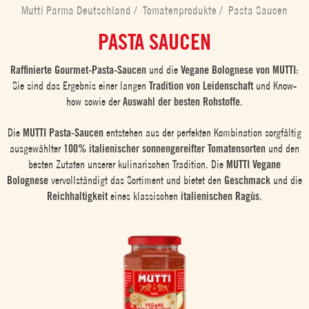
Mutti Parma Deutschland
/
Tomatenprodukte
/
Pasta Saucen
PASTA SAUCEN
Raffinierte Gourmet-Pasta-Saucen
und die
Vegane Bolognese von MUTTI
:
Sie sind das Ergebnis einer langen
Tradition von Leidenschaft
und Know-
how sowie der
Auswahl der besten Rohstoffe
.
Die
MUTTI Pasta-Saucen
entstehen aus der perfekten Kombination sorgfältig
ausgewählter
100% italienischer sonnengereifter Tomatensorten
und den
besten Zutaten unserer kulinarischen Tradition. Die
MUTTI Vegane
Bolognese
vervollständigt das Sortiment und bietet den
Geschmack
und die
Reichhaltigkeit
eines klassischen
italienischen Ragùs
.