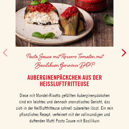
Pasta Sauce mit Rossoro Tomaten mit
Basilikum Genovese DOP
AUBERGINENPÄCKCHEN AUS DER
HEISSLUFTFRITTEUSE
Entd
Diese mit Mandel-Ricotta gefüllten Auberginenpäckchen
m
sind ein leichtes und dennoch aromatisches Gericht, das
Re
sich in der Heißluftfritteuse schnell zubereiten lässt. Ein rein
pflanzliches Rezept, verfeinert mit der vollmundigen und
duftenden Mutti Pasta Sauce mit Basilikum