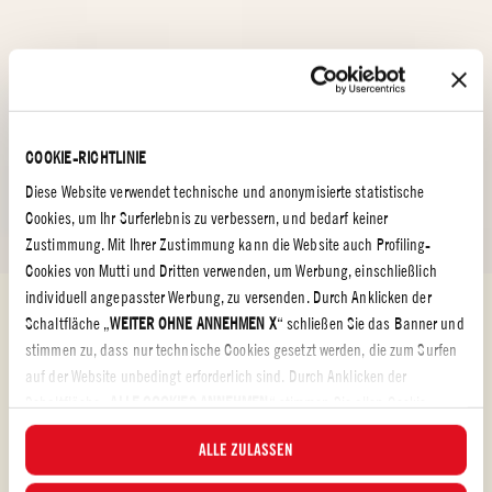
COOKIE-RICHTLINIE
Diese Website verwendet technische und anonymisierte statistische
Cookies, um Ihr Surferlebnis zu verbessern, und bedarf keiner
Zustimmung. Mit Ihrer Zustimmung kann die Website auch Profiling-
Cookies von Mutti und Dritten verwenden, um Werbung, einschließlich
individuell angepasster Werbung, zu versenden. Durch Anklicken der
Leckere Tomatenrezepte
Schaltfläche „
WEITER OHNE ANNEHMEN X
“ schließen Sie das Banner und
LECKERE TOMATENREZEPTE
stimmen zu, dass nur technische Cookies gesetzt werden, die zum Surfen
auf der Website unbedingt erforderlich sind. Durch Anklicken der
Es ist Zeit zu kochen!
Schaltfläche „
ALLE COOKIES ANNEHMEN
“ stimmen Sie allen Cookie-
Kategorien zu, einschließlich Analyse- und Profiling-Cookies. Durch Klick
ALLE ZULASSEN
auf die Schaltfläche „
ALLE COOKIES ABLEHNEN
“ werden nur technische
Verwenden Sie hochwertige Rohstoffe und Tomatenprodukte, die sich durch
Cookies und anonymisierte statistische Cookies angenommen.In diesem
den Geschmack frisch gepflückter Sommertomaten auszeichnen. So entsteht