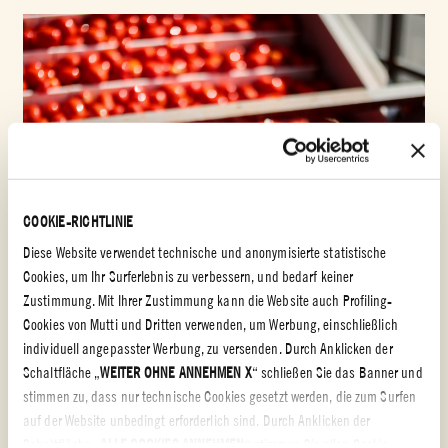
COOKIE-RICHTLINIE
Diese Website verwendet technische und anonymisierte statistische
Cookies, um Ihr Surferlebnis zu verbessern, und bedarf keiner
Zustimmung. Mit Ihrer Zustimmung kann die Website auch Profiling-
SEPTEMBER 2, 2020
VOM FELD AUF DEN TISCH
Cookies von Mutti und Dritten verwenden, um Werbung, einschließlich
EIN BLICK HINTER DIE KULISSEN: DIE ERNTE LIVE
individuell angepasster Werbung, zu versenden. Durch Anklicken der
ERLEBEN!
Schaltfläche „
WEITER OHNE ANNEHMEN X
“ schließen Sie das Banner und
ERFAHREN SIE MEHR
stimmen zu, dass nur technische Cookies gesetzt werden, die zum Surfen
auf der Website unbedingt erforderlich sind. Durch Anklicken der
Schaltfläche „
ALLE COOKIES ANNEHMEN
“ stimmen Sie allen Cookie-