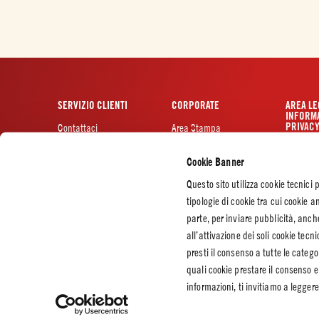
SERVIZIO CLIENTI
CORPORATE
AREA LE
INFORMA
PRIVAC
Contattaci
Area Stampa
Certificazioni
Privacy p
Cookie Banner
Codice etico
Cookie P
Impostaz
Questo sito utilizza cookie tecnici 
Lavora con noi
tipologie di cookie tra cui cookie an
Sostenibilità
parte, per inviare pubblicità, anc
Il Fotovoltaico a
Fiordagosto
all’attivazione dei soli cookie te
presti il consenso a tutte le catego
Progetto di
Ampliamento
quali cookie prestare il consenso e
Fiordagosto
informazioni, ti invitiamo a legger
Whistleblowing