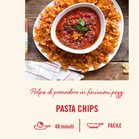
Polpa di pomodoro in finissimi pezzi
PASTA CHIPS
FACILE
40 minuti