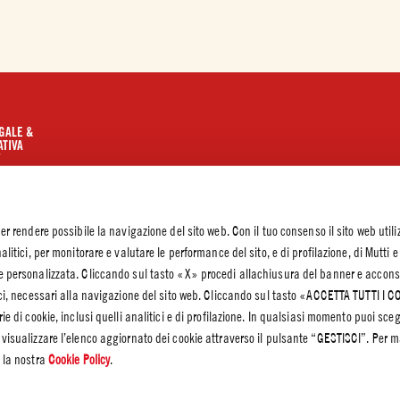
GALE &
TIVA
Y
olicy
olicy –
ioni Cookie
per rendere possibile la navigazione del sito web. Con il tuo consenso il sito web utili
alitici, per monitorare e valutare le performance del sito, e di profilazione, di Mutti e
he personalizzata. Cliccando sul tasto «X» procedi allachiusura del banner e accons
cnici, necessari alla navigazione del sito web. Cliccando sul tasto «ACCETTA TUTTI I 
rie di cookie, inclusi quelli analitici e di profilazione. In qualsiasi momento puoi sceg
 visualizzare l’elenco aggiornato dei cookie attraverso il pulsante “GESTISCI”. Per m
e la nostra
Cookie Policy
.